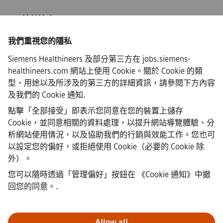
ISP/連線速度
我們重視您的隱私
Siemens Healthineers 及部分第三方在 jobs.siemens-
healthineers.com 網站上使用 Cookie。關於 Cookie 的類
·
Siemens Healthineers AG © 2026
型、用途以及所涉及的第三方的詳細資訊，請參閱下方內容
常見問題
及我們的
Cookie 通知
.
·
公司資訊
點擊「全部接受」即表示您同意在您的裝置上儲存
·
Cookie，並同意相關的資料處理，以提升網站導覽體驗、分
隱私權聲明
析網站使用情況，以及協助我們的行銷與效能工作。您也可
·
以設定您的偏好，或拒絕使用 Cookie（必要的 Cookie 除
Cookie 聲明連結
·
外）。
使用條款
您可以隨時透過「管理偏好」按鈕在
《Cookie 通知》中撤
·
回您的同意。
.
數位ID
·
檢舉
Allow all