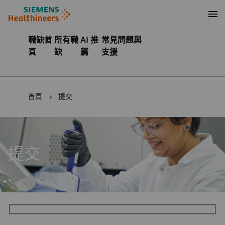
內容
頁尾
職缺首
所有職
AI 推
常見問題與
頁
缺
薦
支援
首頁
提交
提交