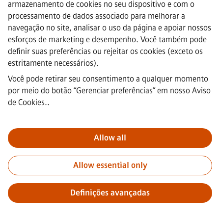
armazenamento de cookies no seu dispositivo e com o
Aviso de Cookies
·
processamento de dados associado para melhorar a
Termos de uso
navegação no site, analisar o uso da página e apoiar nossos
·
esforços de marketing e desempenho. Você também pode
ID digital
definir suas preferências ou rejeitar os cookies (exceto os
·
estritamente necessários).
Denúncia (whistleblowing)
Você pode retirar seu consentimento a qualquer momento
por meio do botão “Gerenciar preferências” em
nosso Aviso
Nota importante:
A todos os candidatos a emprego que desejem
de Cookies.
.
integrar a nossa equipa, informamos que a Siemens não solicita o
pagamento de quaisquer taxas antes, durante ou após o processo
de candidatura. Não pedimos dados bancários ou informações
Allow all
financeiras pessoais em troca de uma promessa de emprego. Da
mesma forma, por favor, não abra documentos em e-mails que
Allow essential only
pareçam ter sido enviados por um recrutador da Siemens, a menos
que tenha a certeza de que está a ser contactado por um dos
nossos profissionais no âmbito de um processo de candidatura
Definições avançadas
ativo.