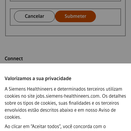
Cancelar
Submeter
Connect
Valorizamos a sua privacidade
A Siemens Healthineers e determinados terceiros utilizam
·
Siemens Healthineers AG © 2026
cookies no site jobs.siemens-healthineers.com. Os detalhes
FAQs
sobre os tipos de cookies, suas finalidades e os terceiros
·
envolvidos estão descritos abaixo e em nosso
Aviso de
Informação empresarial
·
cookies
.
Aviso de privacidade
Ao clicar em “Aceitar todos”, você concorda com o
·