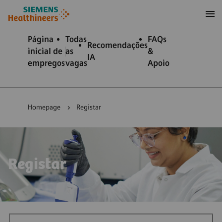
ra conteúdo
ra o rodapé
Página
Todas
FAQs
Recomendações
inicial de
as
&
IA
empregos
vagas
Apoio
Homepage
Registar
Registar