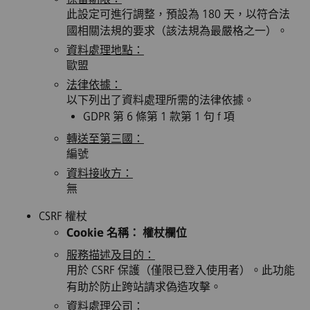
此設定可進行調整，預設為 180 天，以符合法
國相關法規的要求（該法規為最嚴格之一）。
資料處理地點：
歐盟
法律依據：
以下列出了資料處理所需的法律依據。
GDPR 第 6 條第 1 款第 1 句 f 項
轉送至第三國：
編號
資料接收方：
無
CSRF 權杖
Cookie 名稱： 權杖欄位
服務描述及目的：
用於 CSRF 保護（僅限已登入使用者）。此功能
有助於防止跨站請求偽造攻擊。
資料處理公司：