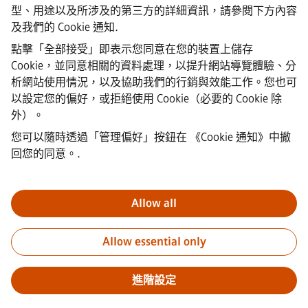
·
Siemens Healthineers AG © 2026
型、用途以及所涉及的第三方的詳細資訊，請參閱下方內容
常見問題
及我們的
Cookie 通知
.
·
公司資訊
點擊「全部接受」即表示您同意在您的裝置上儲存
·
Cookie，並同意相關的資料處理，以提升網站導覽體驗、分
隱私權聲明
析網站使用情況，以及協助我們的行銷與效能工作。您也可
·
以設定您的偏好，或拒絕使用 Cookie（必要的 Cookie 除
Cookie 聲明連結
·
外）。
使用條款
您可以隨時透過「管理偏好」按鈕在
《Cookie 通知》中撤
·
回您的同意。
.
數位ID
·
檢舉
Allow all
重要通知
敬告所有求職者，西門子在申請過程的任何階段（申請
Allow essential only
前、申請中及申請後）均不會收取任何費用。我們不會要求提供銀
行帳戶資料或個人財務資訊作為錄用保證。同時，請勿打開任何看
似來自西門子招募人員的電子郵件附件，除非您確信該聯絡來自我
進階設定
們正在進行的正式招聘流程中的專業人員。