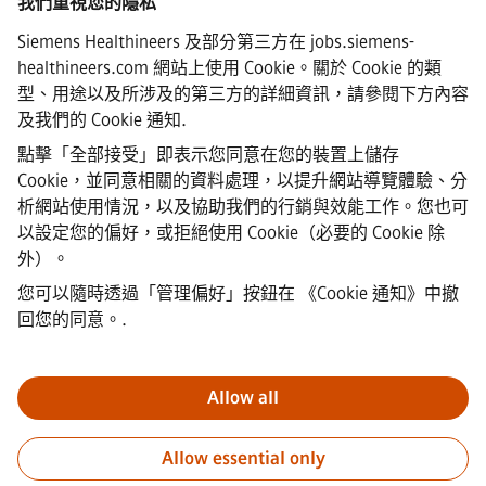
我們重視您的隱私
Siemens Healthineers 及部分第三方在 jobs.siemens-
healthineers.com 網站上使用 Cookie。關於 Cookie 的類
·
Siemens Healthineers AG © 2026
型、用途以及所涉及的第三方的詳細資訊，請參閱下方內容
常見問題
及我們的
Cookie 通知
.
·
公司資訊
點擊「全部接受」即表示您同意在您的裝置上儲存
·
Cookie，並同意相關的資料處理，以提升網站導覽體驗、分
隱私權聲明
析網站使用情況，以及協助我們的行銷與效能工作。您也可
·
以設定您的偏好，或拒絕使用 Cookie（必要的 Cookie 除
Cookie 聲明連結
·
外）。
使用條款
您可以隨時透過「管理偏好」按鈕在
《Cookie 通知》中撤
·
回您的同意。
.
數位ID
·
檢舉
Allow all
重要通知
敬告所有求職者，西門子在申請過程的任何階段（申請
Allow essential only
前、申請中及申請後）均不會收取任何費用。我們不會要求提供銀
行帳戶資料或個人財務資訊作為錄用保證。同時，請勿打開任何看