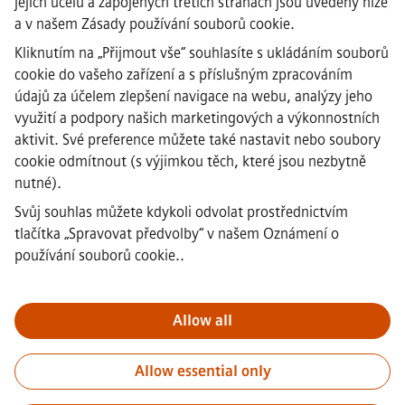
jejich účelu a zapojených třetích stranách jsou uvedeny níže
·
a v našem
Zásady používání souborů cookie
.
Oznámení o ochraně osobních
údajů
Kliknutím na „Přijmout vše“ souhlasíte s ukládáním souborů
·
cookie do vašeho zařízení a s příslušným zpracováním
Upozornění na soubory cookie
údajů za účelem zlepšení navigace na webu, analýzy jeho
·
Podmínky použití
využití a podpory našich marketingových a výkonnostních
·
aktivit. Své preference můžete také nastavit nebo soubory
Digitální ID
cookie odmítnout (s výjimkou těch, které jsou nezbytně
·
nutné).
Oznamování protiprávního
jednání
Svůj souhlas můžete kdykoli odvolat prostřednictvím
tlačítka „Spravovat předvolby“ v
našem Oznámení o
používání souborů cookie.
.
Důležité upozornění:
Všem uchazečům o zaměstnání, kteří se k
nám chtějí připojit, oznamujeme, že společnost Siemens
nepožaduje žádné poplatky před, během ani po výběrovém řízení.
Allow all
Nepožadujeme ani bankovní údaje, ani osobní finanční informace
výměnou za záruku zaměstnání. Stejně tak Vás prosíme,
Allow essential only
neotevírejte žádné dokumenty v e-mailech, které se vydávají za
komunikaci od náboráře společnosti Siemens, dokud si neověříte,