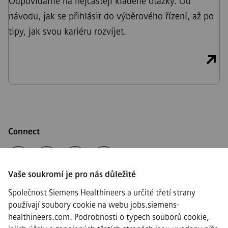
Odpovídáme na nejčastěji kladené otázky. Od
návodu, jak se přihlásit do výběrového řízení, až po
tipy, jak svou kariéru rozvíjet.
Connect
Vaše soukromí je pro nás důležité
·
Siemens Healthineers AG © 2026
Společnost Siemens Healthineers a určité třetí strany
Často kladené otázky
používají soubory cookie na webu jobs.siemens-
·
healthineers.com. Podrobnosti o typech souborů cookie,
Informace o společnosti