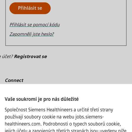
Přihlásit se
Přihlásit se pomocí kódu
Zapomněli jste heslo?
e účet?
Registrovat se
Connect
Vaše soukromí je pro nás důležité
Společnost Siemens Healthineers a určité třetí strany
·
Siemens Healthineers AG © 2026
používají soubory cookie na webu jobs.siemens-
Často kladené otázky
healthineers.com. Podrobnosti o typech souborů cookie,
·
jejich účelu a zapojených třetích stranách jsou uvedeny níže