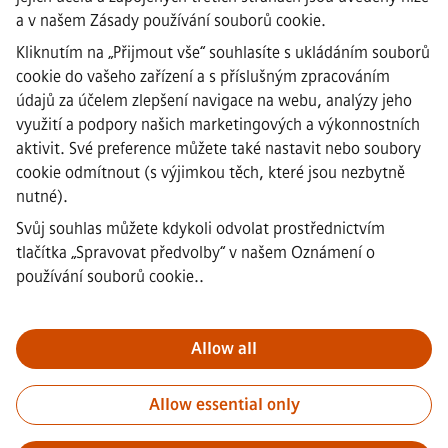
Informace o společnosti
a v našem
Zásady používání souborů cookie
.
·
Oznámení o ochraně osobních
Kliknutím na „Přijmout vše“ souhlasíte s ukládáním souborů
údajů
cookie do vašeho zařízení a s příslušným zpracováním
·
údajů za účelem zlepšení navigace na webu, analýzy jeho
Upozornění na soubory cookie
·
využití a podpory našich marketingových a výkonnostních
Podmínky použití
aktivit. Své preference můžete také nastavit nebo soubory
·
cookie odmítnout (s výjimkou těch, které jsou nezbytně
Digitální ID
nutné).
·
Oznamování protiprávního jednání
Svůj souhlas můžete kdykoli odvolat prostřednictvím
tlačítka „Spravovat předvolby“ v
našem Oznámení o
používání souborů cookie.
.
Důležité upozornění:
Všem uchazečům o zaměstnání, kteří se k
nám chtějí připojit, oznamujeme, že společnost Siemens
nepožaduje žádné poplatky před, během ani po výběrovém
Allow all
řízení. Nepožadujeme ani bankovní údaje, ani osobní
finanční informace výměnou za záruku zaměstnání. Stejně
Allow essential only
tak Vás prosíme, neotevírejte žádné dokumenty v e-mailech,
které se vydávají za komunikaci od náboráře společnosti