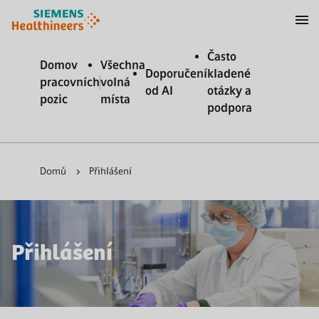
očit na obsah
očit na zápatí
Často
Domov
Všechna
Doporučení
kladené
pracovních
volná
od AI
otázky a
pozic
místa
podpora
Domů
Přihlášení
Přihlášení