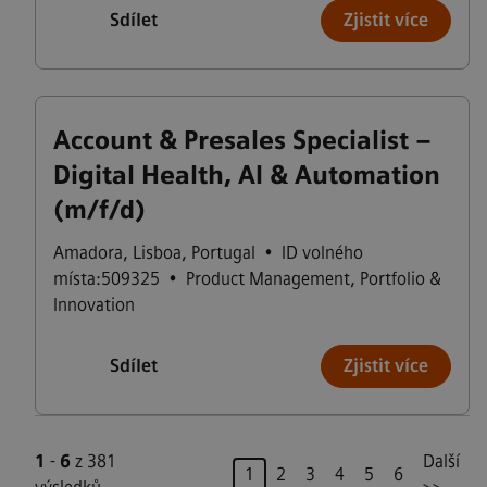
Sdílet
Zjistit více
Account & Presales Specialist –
Digital Health, AI & Automation
(m/f/d)
Amadora
,
Lisboa
,
Portugal
•
ID volného
místa:509325
•
Product Management, Portfolio &
Innovation
Sdílet
Zjistit více
1
-
6
z 381
Další
Stránka
1
2
3
4
5
6