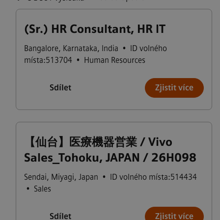
(Sr.) HR Consultant, HR IT
Bangalore
,
Karnataka
,
India
•
ID volného
místa:513704
•
Human Resources
Sdílet
Zjistit více
【仙台】医療機器営業 / Vivo
Sales_Tohoku, JAPAN / 26H098
Sendai
,
Miyagi
,
Japan
•
ID volného místa:514434
•
Sales
Sdílet
Zjistit více