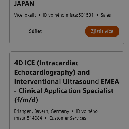
JAPAN
Více lokalit
•
ID volného místa:501531
•
Sales
Sdílet
Zjistit více
4D ICE (Intracardiac
Echocardiography) and
Interventional Ultrasound EMEA
- Clinical Application Specialist
(f/m/d)
Erlangen
,
Bayern
,
Germany
•
ID volného
místa:514084
•
Customer Services