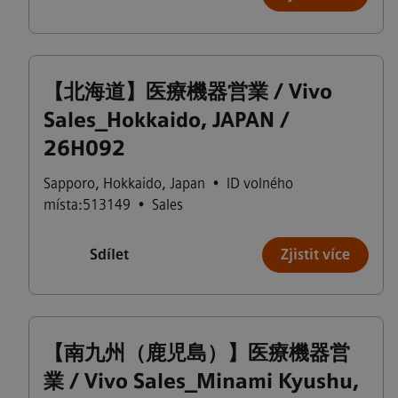
【北海道】医療機器営業 / Vivo
Sales_Hokkaido, JAPAN /
26H092
Sapporo
,
Hokkaido
,
Japan
•
ID volného
místa:513149
•
Sales
Sdílet
Zjistit více
【南九州（鹿児島）】医療機器営
業 / Vivo Sales_Minami Kyushu,