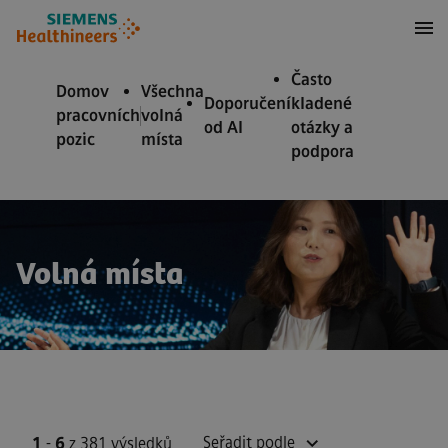
očit na obsah
očit na zápatí
Často
Domov
Všechna
Doporučení
kladené
pracovních
volná
od AI
otázky a
pozic
místa
podpora
Volná místa
Seřadit podle
1
-
6
z 381 výsledků