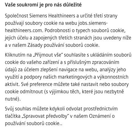
Vaše soukromí je pro nás důležité
·
Siemens Healthineers AG © 2026
Společnost Siemens Healthineers a určité třetí strany
Často kladené otázky
používají soubory cookie na webu jobs.siemens-
·
healthineers.com. Podrobnosti o typech souborů cookie,
Informace o společnosti
jejich účelu a zapojených třetích stranách jsou uvedeny níže
·
a v našem
Zásady používání souborů cookie
.
Oznámení o ochraně osobních
údajů
Kliknutím na „Přijmout vše“ souhlasíte s ukládáním souborů
·
cookie do vašeho zařízení a s příslušným zpracováním
Upozornění na soubory cookie
údajů za účelem zlepšení navigace na webu, analýzy jeho
·
Podmínky použití
využití a podpory našich marketingových a výkonnostních
·
aktivit. Své preference můžete také nastavit nebo soubory
Digitální ID
cookie odmítnout (s výjimkou těch, které jsou nezbytně
·
nutné).
Oznamování protiprávního
jednání
Svůj souhlas můžete kdykoli odvolat prostřednictvím
tlačítka „Spravovat předvolby“ v
našem Oznámení o
používání souborů cookie.
.
Důležité upozornění:
Všem uchazečům o zaměstnání, kteří se k
nám chtějí připojit, oznamujeme, že společnost Siemens