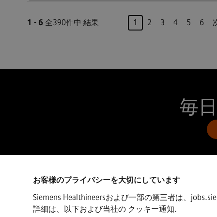
ページ
1
-
6
全390件中 結果
1
2
3
4
5
6
毎日
お客様のプライバシーを大切にしています
接続
Siemens Healthineersおよび一部の第三者は、jo
詳細は、以下および当社の
クッキー通知
.