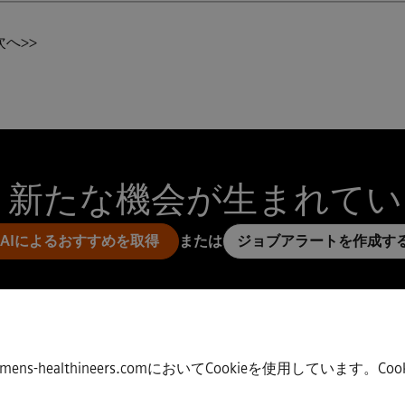
次へ>>
 新たな機会が生まれて
AIによるおすすめを取得
または
ジョブアラートを作成す
bs.siemens-healthineers.comにおいてCookieを使用し