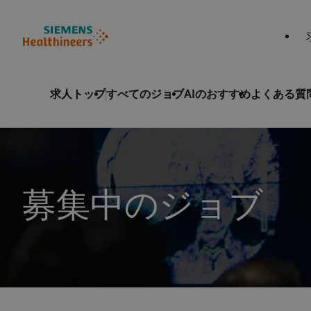
へスキップ
へスキップ
求人トップ
すべてのジョブ
AIのおすすめ
よくある質
募集中のジョブ