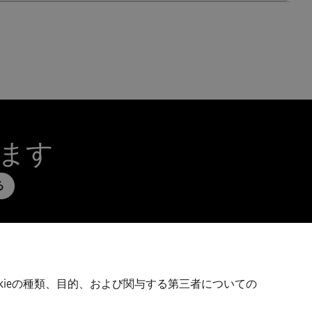
います
る
ています。Cookieの種類、目的、および関与する第三者についての