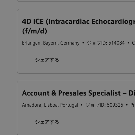
4D ICE (Intracardiac Echocardiogr
(f/m/d)
Erlangen
,
Bayern
,
Germany
•
ジョブID: 514084
•
C
シェアする
Account & Presales Specialist – D
Amadora
,
Lisboa
,
Portugal
•
ジョブID: 509325
•
Pr
シェアする