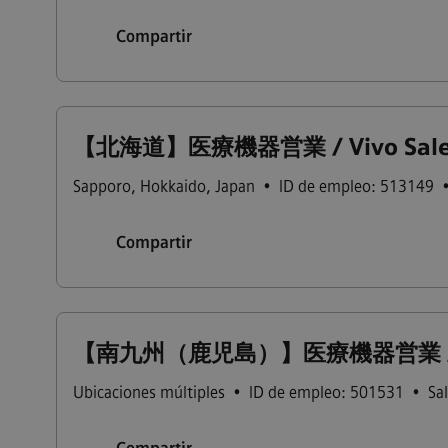
Compartir
【北海道】医療機器営業 / Vivo Sales_H
Sapporo
,
Hokkaido
,
Japan
•
ID de empleo: 513149
Compartir
【南九州（鹿児島）】医療機器営業 / Vivo 
Ubicaciones múltiples
•
ID de empleo: 501531
•
Sa