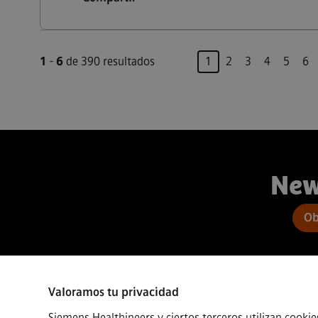
Página
1
-
6
de 390 resultados
1
2
3
4
5
6
New
Ob
Valoramos tu privacidad
Connect
Siemens Healthineers y ciertos terceros utilizan cookie