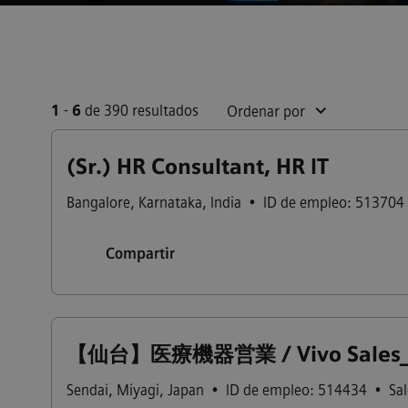
1
-
6
de 390 resultados
Ordenar por
(Sr.) HR Consultant, HR IT
Bangalore
,
Karnataka
,
India
•
ID de empleo: 513704
Compartir
【仙台】医療機器営業 / Vivo Sales_To
Sendai
,
Miyagi
,
Japan
•
ID de empleo: 514434
•
Sal