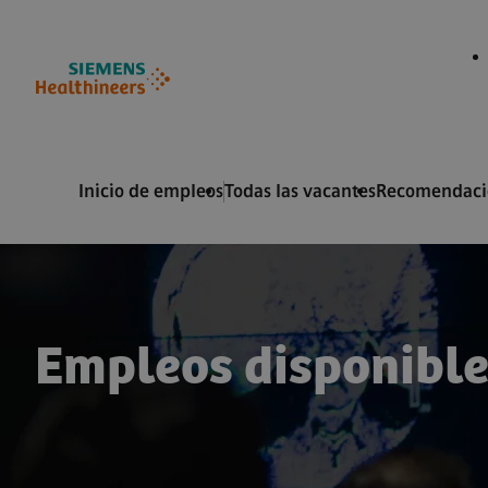
 de página
ontenido
Inicio de empleos
Todas las vacantes
Recomendacio
Empleos disponible