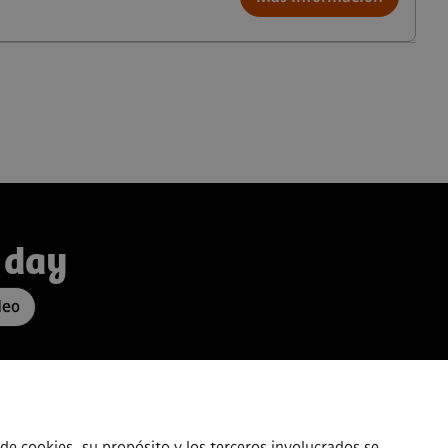
 day
leo
de cookies, su propósito y los terceros involucrados se