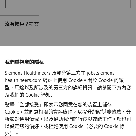
沒有帳戶？
提交
ISP/連線速度
我們重視您的隱私
Siemens Healthineers 及部分第三方在 jobs.siemens-
healthineers.com 網站上使用 Cookie。關於 Cookie 的類
·
Siemens Healthineers AG © 2026
型、用途以及所涉及的第三方的詳細資訊，請參閱下方內容
常見問題
及我們的
Cookie 通知
.
·
公司資訊
點擊「全部接受」即表示您同意在您的裝置上儲存
·
Cookie，並同意相關的資料處理，以提升網站導覽體驗、分
隱私權聲明
析網站使用情況，以及協助我們的行銷與效能工作。您也可
·
以設定您的偏好，或拒絕使用 Cookie（必要的 Cookie 除
Cookie 聲明連結
·
外）。