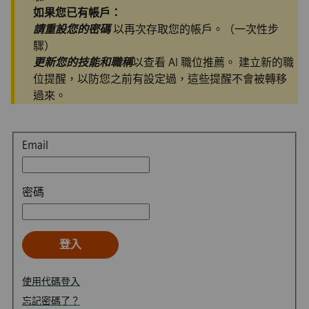
如果您已有帳戶：
請重設您的密碼
以再次存取您的帳戶。（一次性步
驟）
更新您的技能和職稱
以查看 AI 職位推薦。 建立新的職
位提醒，以防您之前有設定過，這些提醒不會被轉移
過來。
登入
Email
密碼
登入
使用代碼登入
忘記密碼了？