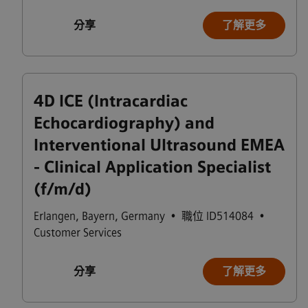
分享
了解更多
4D ICE (Intracardiac
Echocardiography) and
Interventional Ultrasound EMEA
- Clinical Application Specialist
(f/m/d)
Erlangen
,
Bayern
,
Germany
•
職位 ID514084
•
Customer Services
分享
了解更多