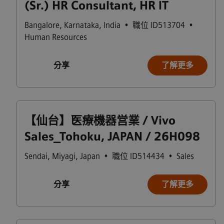
(Sr.) HR Consultant, HR IT
Bangalore
,
Karnataka
,
India
•
職位 ID513704
•
Human Resources
分享
了解更多
【仙台】医療機器営業 / Vivo
Sales_Tohoku, JAPAN / 26H098
Sendai
,
Miyagi
,
Japan
•
職位 ID514434
•
Sales
分享
了解更多