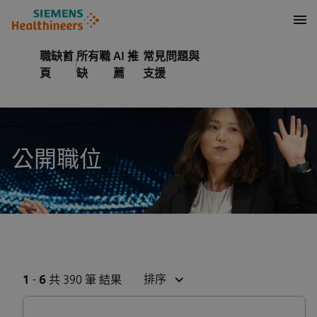
內容
頁尾
職缺首
所有職
AI 推
常見問題與
頁
缺
薦
支援
公開職位
排序
1
-
6
共 390 筆 結果