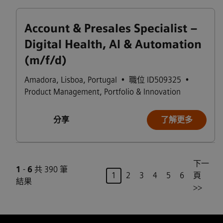
Account & Presales Specialist –
Digital Health, AI & Automation
(m/f/d)
Amadora
,
Lisboa
,
Portugal
•
職位 ID509325
•
Product Management, Portfolio & Innovation
分享
了解更多
下一
1
-
6
共 390 筆
頁
1
2
3
4
5
6
頁
結果
>>