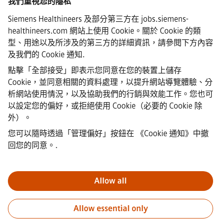
我們重視您的隱私
Siemens Healthineers 及部分第三方在 jobs.siemens-
healthineers.com 網站上使用 Cookie。關於 Cookie 的類
·
Siemens Healthineers AG © 2026
型、用途以及所涉及的第三方的詳細資訊，請參閱下方內容
常見問題
及我們的
Cookie 通知
.
·
公司資訊
點擊「全部接受」即表示您同意在您的裝置上儲存
·
Cookie，並同意相關的資料處理，以提升網站導覽體驗、分
隱私權聲明
析網站使用情況，以及協助我們的行銷與效能工作。您也可
·
以設定您的偏好，或拒絕使用 Cookie（必要的 Cookie 除
Cookie 聲明連結
·
外）。
使用條款
您可以隨時透過「管理偏好」按鈕在
《Cookie 通知》中撤
·
回您的同意。
.
數位ID
·
檢舉
Allow all
重要通知
敬告所有求職者，西門子在申請過程的任何階段（申請
Allow essential only
前、申請中及申請後）均不會收取任何費用。我們不會要求提供銀
行帳戶資料或個人財務資訊作為錄用保證。同時，請勿打開任何看