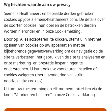
Wij hechten waarde aan uw privacy
Connect
Siemens Healthineers en bepaalde derden gebruiken
cookies op jobs.siemens-healthineers.com. De details over
de soorten cookies, hun doel en de betrokken derden
worden hieronder en in onze
Cookiemelding
.
·
Siemens Healthineers AG © 2026
Door op “Alles accepteren” te klikken, stemt u in met het
Veelgestelde vragen
·
opslaan van cookies op uw apparaat en met de
Bedrijfsinformatie
bijbehorende gegevensverwerking om de navigatie op de
·
site te verbeteren, het gebruik van de site te analyseren en
Privacyverklaring
onze marketing- en prestatie-inspanningen te
·
ondersteunen. U kunt ook uw voorkeuren instellen of
Cookieverklaring
·
cookies weigeren (met uitzondering van strikt
Gebruiksvoorwaarden
noodzakelijke cookies).
·
U kunt uw toestemming op elk moment intrekken via de
Digitale ID
·
knop “Voorkeuren beheren” in
onze Cookieverklaring.
.
Misstanden melden