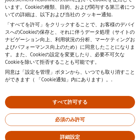
·
Siemens Healthineers AG © 2026
います。Cookieの種類、目的、および関与する第三者につ
よくある質問
いての詳細は、以下および当社の
クッキー通知
.
·
企業情報
「すべてを許可」をクリックすることで、お客様のデバイ
·
スへのCookieの保存と、それに伴うデータ処理（サイトの
プライバシー通知
ナビゲーション向上、利用状況の分析、マーケティングお
·
よびパフォーマンス向上のため）に同意したことになりま
クッキーノーティス
·
す。また、Cookieの設定を変更したり、必要不可欠な
利用規約
Cookieを除いて拒否することも可能です。
·
同意は「設定を管理」ボタンから、いつでも取り消すこと
デジタルID
·
ができます（
「Cookie通知」内にあります）。
.
内部通報
すべて許可する
重要なお知らせ：
採用をご希望の皆様へ：シーメンスでは、応募
の前後を問わず手数料を請求することはありません。雇用の保証
必須のみ許可
と引き換えに銀行情報や個人の財務情報を求めることもありませ
ん。同様に、シーメンスの採用担当者から送られたように見える
メールの添付ファイルは、実際に弊社の担当者からの連絡である
詳細設定