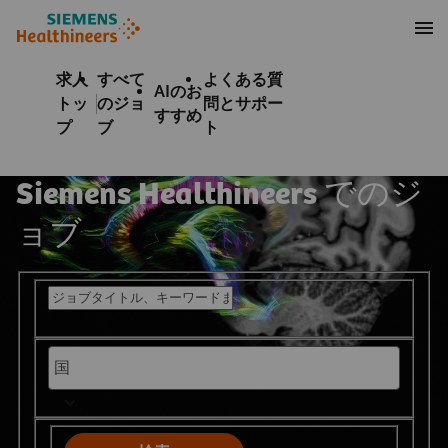
テンツへスキップ
ターへスキップ
求人
すべて
よくある質
AIのお
トッ
のジョ
問とサポー
すすめ
プ
ブ
ト
Siemens Healthineers でのジ
ョブ
募集中の職種を検索する