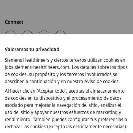
Connect
Valoramos tu privacidad
·
Siemens Healthineers AG © 2026
Siemens Healthineers y ciertos terceros utilizan cookies en
Preguntas frecuentes
jobs.siemens-healthineers.com. Los detalles sobre los tipos
·
de cookies, su propósito y los terceros involucrados se
Información corporativa
·
describen a continuación y en nuestro
Aviso de cookies
.
Aviso de Privacidad
Al hacer clic en “Aceptar todo”, aceptas el almacenamiento
·
de cookies en tu dispositivo y el procesamiento de datos
Aviso de cookies
·
asociado para mejorar la navegación del sitio, analizar el
Términos y condiciones
uso del sitio y apoyar nuestros esfuerzos de marketing y
·
rendimiento. También puedes configurar tus preferencias o
Identificación digital
rechazar las cookies (excepto las estrictamente necesarias).
·