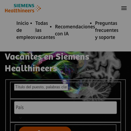
 contenido
 pie de página
Inicio
Todas
Preguntas
Recomendaciones
de
las
frecuentes
con IA
empleos
vacantes
y soporte
Vacantes en Siemens
Healthineers
Buscar posiciones abiertas