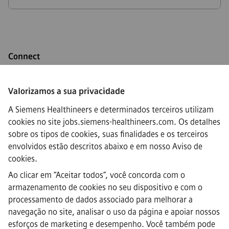
Connect
Valorizamos a sua privacidade
A Siemens Healthineers e determinados terceiros utilizam
·
Siemens Healthineers AG © 2026
cookies no site jobs.siemens-healthineers.com. Os detalhes
FAQs
sobre os tipos de cookies, suas finalidades e os terceiros
·
envolvidos estão descritos abaixo e em nosso
Aviso de
Informação empresarial
·
cookies
.
Aviso de privacidade
Ao clicar em “Aceitar todos”, você concorda com o
·
armazenamento de cookies no seu dispositivo e com o
Aviso de Cookies
·
processamento de dados associado para melhorar a
Termos de uso
navegação no site, analisar o uso da página e apoiar nossos
·
esforços de marketing e desempenho. Você também pode