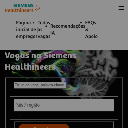
ra conteúdo
ra o rodapé
Página
Todas
FAQs
Recomendações
inicial de
as
&
IA
empregos
vagas
Apoio
Vagas na Siemens
Healthineers
Pesquisar vagas disponíveis