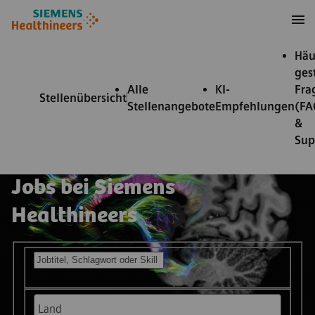
nhalt springen
Footer springen
Häu
ges
Alle
KI-
Fra
Stellenübersicht
Stellenangebote
Empfehlungen
(FA
&
Sup
Jobs bei Siemens
Healthineers
Offene Stellen suchen