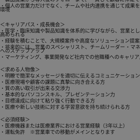
・個人の営業力だけでなく、チームや社内連携を通じて成果を
環境
＜キャリアパス・成長機会＞
・医学・臨床知識や製品知識を体系的に学びながら、営業とし
高められる
・経験を積むことで、大規模案件や高度なソリューション提案
・将来的には、営業のスペシャリスト、チームリーダー・マネ
へのステップアップ
・マーケティング、事業開発など社内での他職種へのキャリア
＜求める人物像＞
・明瞭で簡潔なメッセージを適切に伝えるコミュニケーション
・医療現場や顧客の課題に真摯に向き合える方
・質の高い取引が出来る交渉力
・基本的なパソコンスキル、プレゼンテーション力
・目標達成に向けて粘り強く行動できる方
・医療や新しい技術に対する学習意欲を持ち続けられる方
＜必須経験＞
・医療機器または医療業界における営業経験（3年以上）
・運転免許 ※営業車での移動がメインとなります