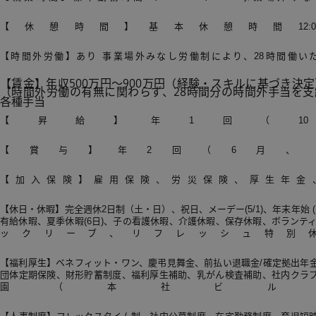
【休憩時間】基本休憩時間12:00～
【時間外労働】あり 事業場外みなし労働制により、28時間働い
【賃金】年収500万円～900万円（経験・スキルに基づき決
（時間外労働の有無に関わらず、28時間分の時間外手当を支
各種手当
【昇給】年1回（1
【賞与】年2回（6月、1
【加入保険】雇用保険、労災保険、厚生年金
【休日・休暇】完全週休2日制（土・日）、祝日、メーデー(5/1)、年末年始 (12/
有給休暇、夏季休暇(6日)、子の看護休暇、介護休暇、保存休暇、ボランティア
ックリーブ、リフレッシュ特別
【福利厚生】ベネフィット・ワン、慶弔見舞金、前払い退職金/確定拠出年
団体定期保険、財形貯蓄制度、福利厚生補助、乳がん検査補助、社内クラ
園（本社ビル