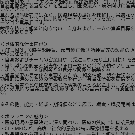
医療業界をリードする最先端の画像診断機器（CT、MRI、X
音波画像診断装置など）を担当し、医療法人・病院向けに営業
いただきます。
単なる製品販売ではなく、医療現場の課題を理解し、最適なソ
を提案することで、長期的なパートナーシップを築く「パート
ーション営業」です。
裁量を持って顧客と向き合い、自身およびチームの営業目標を
がいがあります
＜具体的な仕事内容＞
・CT、MRI、X線撮影装置、超音波画像診断装置等の製品の
守の受注を行う
・自身およびチームの営業目標（受注目標/売り上げ目標）を
・自社製品の販売と販売後フォローなどの営業活動やソリュー
により、新規、既存顧客との良好な関係を構築する
・営業成果の最大化を実現するため、顧客情報、競合状況など
効果的に進めるための情報収集を行い、有益な情報を提供する
・活動報告などの作成を通じた活動の見える化による、タイム
的・効果的な営業活動を実施する（先の営業行動・商談登録
む）
※その他、能力・経験・期待値などに応じ、職責・職務範囲は
＜ポジションの魅力＞
・医療現場の意思決定に深く関わり、医療の質向上に直接貢献
・CT・MRIなど、高度で社会的意義の高い医療機器を扱える
・製品提案から導入後のフォローまで、一貫して顧客に伴走で