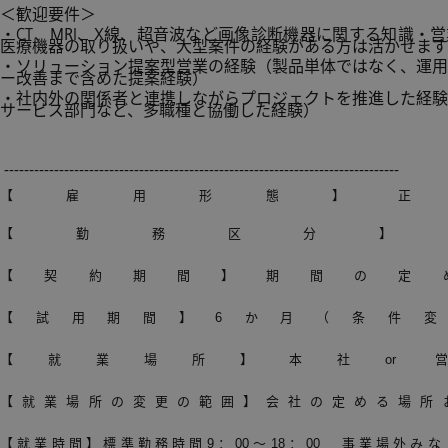
＜歓迎要件＞
・CT、MRI、X線、超音波など画像診断機器に関する知識・
医療機器の取り扱いや、大型案件の経験がある方は活かせます
・ソリューション提案型営業の経験（製品単体ではなく、運用
ー改善まで含めた提案経験）
・社内外の関係者と連携しながらプロジェクトを推進した経験
サービス部門など、多職種と協働した経験）
-------------------------------------------------------------------------------
【雇用形態】正
【勤務区分】
【契約期間】期間の定
【試用期間】6か月（条件変
【就業場所】本社or 
【就業場所の変更の範囲】会社の定める場所
【就業時間】標準勤務時間9：00～18：00 事業場外み