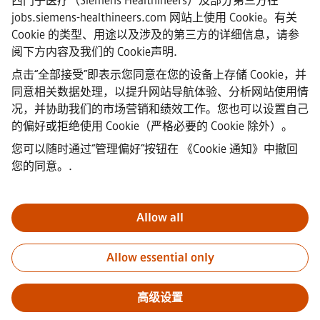
西门子医疗（Siemens Healthineers）及部分第三方在
·
Siemens Healthineers AG © 2026
jobs.siemens-healthineers.com 网站上使用 Cookie。有关
常见问题
Cookie 的类型、用途以及涉及的第三方的详细信息，请参
·
阅下方内容及我们的
Cookie声明
.
企业信息
·
点击“全部接受”即表示您同意在您的设备上存储 Cookie，并
隐私声明
同意相关数据处理，以提升网站导航体验、分析网站使用情
·
况，并协助我们的市场营销和绩效工作。您也可以设置自己
Cookie声明链接
·
的偏好或拒绝使用 Cookie（严格必要的 Cookie 除外）。
使用条款
您可以随时通过“管理偏好”按钮在
《Cookie 通知》中撤回
·
您的同意。
.
数字ID
·
举报
Allow all
重要提示：
对于所有希望加入我们的求职者，请注意西门子在申请
Allow essential only
过程之前/期间/之后均不收取费用。我们不会为了保证就业而索要银
行账户详情或个人财务信息。同样，除非您确定是我们的专业人员
就您正在进行的申请流程与您联系，否则请不要打开看似由西门子
高级设置
招聘人员发送的电子邮件中的文档。