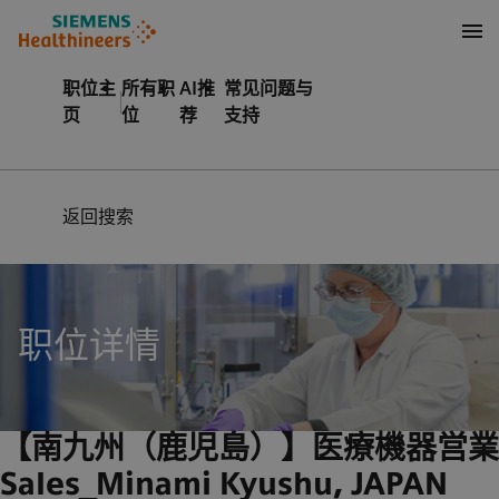
至页脚
内容
职位主
所有职
AI推
常见问题与
页
位
荐
支持
返回搜索
职位详情
【南九州（鹿児島）】医療機器営業 / 
Sales_Minami Kyushu, JAPAN