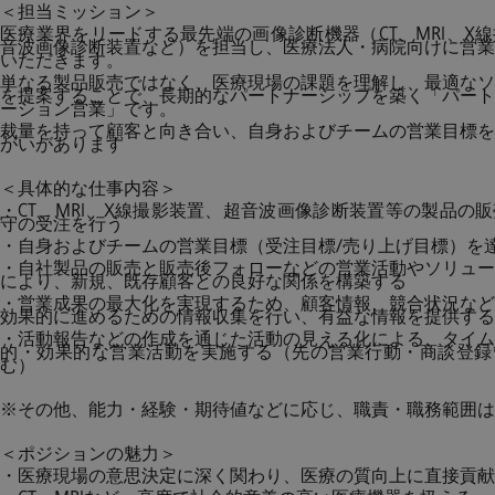
＜担当ミッション＞
医療業界をリードする最先端の画像診断機器（CT、MRI、X
音波画像診断装置など）を担当し、医療法人・病院向けに営業
いただきます。
単なる製品販売ではなく、医療現場の課題を理解し、最適なソ
を提案することで、長期的なパートナーシップを築く「パート
ーション営業」です。
裁量を持って顧客と向き合い、自身およびチームの営業目標を
がいがあります
＜具体的な仕事内容＞
・CT、MRI、X線撮影装置、超音波画像診断装置等の製品の
守の受注を行う
・自身およびチームの営業目標（受注目標/売り上げ目標）を
・自社製品の販売と販売後フォローなどの営業活動やソリュー
により、新規、既存顧客との良好な関係を構築する
・営業成果の最大化を実現するため、顧客情報、競合状況など
効果的に進めるための情報収集を行い、有益な情報を提供する
・活動報告などの作成を通じた活動の見える化による、タイム
的・効果的な営業活動を実施する（先の営業行動・商談登録
む）
※その他、能力・経験・期待値などに応じ、職責・職務範囲は
＜ポジションの魅力＞
・医療現場の意思決定に深く関わり、医療の質向上に直接貢献