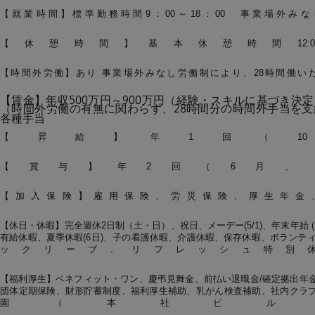
【就業時間】標準勤務時間9：00～18：00 事業場外み
【休憩時間】基本休憩時間12:00～
【時間外労働】あり 事業場外みなし労働制により、28時間働い
【賃金】年収500万円～900万円（経験・スキルに基づき決
（時間外労働の有無に関わらず、28時間分の時間外手当を支
各種手当
【昇給】年1回（1
【賞与】年2回（6月、1
【加入保険】雇用保険、労災保険、厚生年金
【休日・休暇】完全週休2日制（土・日）、祝日、メーデー(5/1)、年末年始 (12/
有給休暇、夏季休暇(6日)、子の看護休暇、介護休暇、保存休暇、ボランティア
ックリーブ、リフレッシュ特別
【福利厚生】ベネフィット・ワン、慶弔見舞金、前払い退職金/確定拠出年
団体定期保険、財形貯蓄制度、福利厚生補助、乳がん検査補助、社内クラ
園（本社ビル