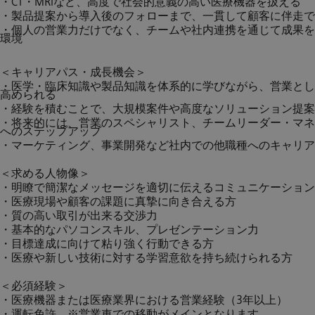
・CT・MRIなど、高度で社会的意義の高い医療機器を扱える
・製品提案から導入後のフォローまで、一貫して顧客に伴走で
・個人の営業力だけでなく、チームや社内連携を通じて成果を
環境
＜キャリアパス・成長機会＞
・医学・臨床知識や製品知識を体系的に学びながら、営業とし
高められる
・経験を積むことで、大規模案件や高度なソリューション提案
・将来的には、営業のスペシャリスト、チームリーダー・マネ
へのステップアップ
・マーケティング、事業開発など社内での他職種へのキャリア
＜求める人物像＞
・明瞭で簡潔なメッセージを適切に伝えるコミュニケーション
・医療現場や顧客の課題に真摯に向き合える方
・質の高い取引が出来る交渉力
・基本的なパソコンスキル、プレゼンテーション力
・目標達成に向けて粘り強く行動できる方
・医療や新しい技術に対する学習意欲を持ち続けられる方
＜必須経験＞
・医療機器または医療業界における営業経験（3年以上）
・運転免許 ※営業車での移動がメインとなります