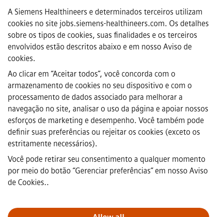
A Siemens Healthineers e determinados terceiros utilizam
·
Siemens Healthineers AG © 2026
cookies no site jobs.siemens-healthineers.com. Os detalhes
FAQs
sobre os tipos de cookies, suas finalidades e os terceiros
·
envolvidos estão descritos abaixo e em nosso
Aviso de
Informação empresarial
·
cookies
.
Aviso de privacidade
Ao clicar em “Aceitar todos”, você concorda com o
·
armazenamento de cookies no seu dispositivo e com o
Aviso de Cookies
·
processamento de dados associado para melhorar a
Termos de uso
navegação no site, analisar o uso da página e apoiar nossos
·
esforços de marketing e desempenho. Você também pode
ID digital
definir suas preferências ou rejeitar os cookies (exceto os
·
estritamente necessários).
Denúncia (whistleblowing)
Você pode retirar seu consentimento a qualquer momento
por meio do botão “Gerenciar preferências” em
nosso Aviso
Nota importante:
A todos os candidatos a emprego que desejem
de Cookies.
.
integrar a nossa equipa, informamos que a Siemens não solicita o
pagamento de quaisquer taxas antes, durante ou após o processo
de candidatura. Não pedimos dados bancários ou informações