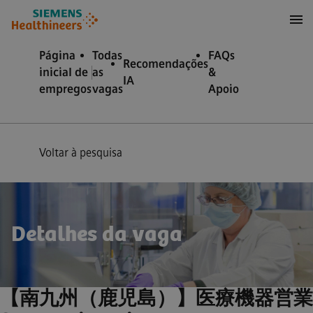
ra conteúdo
ra o rodapé
Página
Todas
FAQs
Recomendações
inicial de
as
&
IA
empregos
vagas
Apoio
Voltar à pesquisa
Detalhes da vaga
【南九州（鹿児島）】医療機器営業 / 