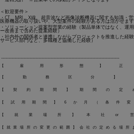
＜歓迎要件＞
・CT、MRI、X線、超音波など画像診断機器に関する知識・
医療機器の取り扱いや、大型案件の経験がある方は活かせます
・ソリューション提案型営業の経験（製品単体ではなく、運用
ー改善まで含めた提案経験）
・社内外の関係者と連携しながらプロジェクトを推進した経験
サービス部門など、多職種と協働した経験）
-------------------------------------------------------------------------------
【雇用形態】正
【勤務区分】
【契約期間】期間の定
【試用期間】6か月（条件変
【就業場所】本社or 
【就業場所の変更の範囲】会社の定める場所