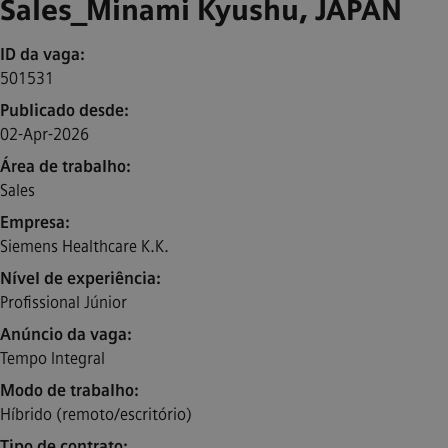
Sales_Minami Kyushu, JAPAN
ID da vaga
501531
Publicado desde
02-Apr-2026
Área de trabalho
Sales
Empresa
Siemens Healthcare K.K.
Nível de experiência
Profissional Júnior
Anúncio da vaga
Tempo Integral
Modo de trabalho
Híbrido (remoto/escritório)
Tipo de contrato