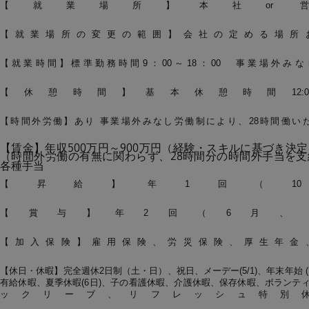
【就業場所】本社or 
【就業場所の変更の範囲】会社の定める場所
【就業時間】標準勤務時間9：00～18：00 事業場外み
【休憩時間】基本休憩時間12:00～
【時間外労働】あり 事業場外みなし労働制により、28時間働い
【賃金】年収500万円～900万円（経験・スキルに基づき決
（時間外労働の有無に関わらず、28時間分の時間外手当を支
各種手当
【昇給】年1回（1
【賞与】年2回（6月、1
【加入保険】雇用保険、労災保険、厚生年金
【休日・休暇】完全週休2日制（土・日）、祝日、メーデー(5/1)、年末年始 (12/
有給休暇、夏季休暇(6日)、子の看護休暇、介護休暇、保存休暇、ボランティア
ックリーブ、リフレッシュ特別