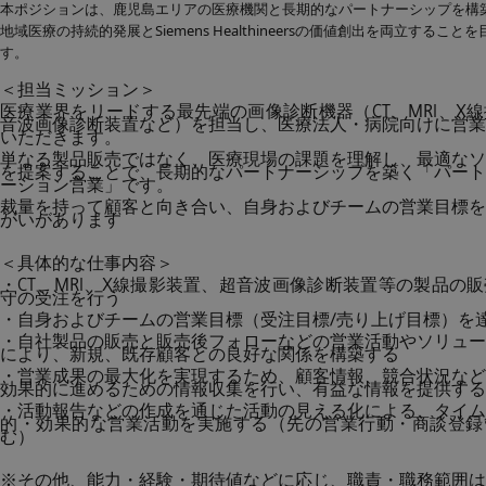
本ポジションは、鹿児島エリアの医療機関と長期的なパートナーシップを構
地域医療の持続的発展とSiemens Healthineersの価値創出を両立するこ
す。
＜担当ミッション＞
医療業界をリードする最先端の画像診断機器（CT、MRI、X
音波画像診断装置など）を担当し、医療法人・病院向けに営業
いただきます。
単なる製品販売ではなく、医療現場の課題を理解し、最適なソ
を提案することで、長期的なパートナーシップを築く「パート
ーション営業」です。
裁量を持って顧客と向き合い、自身およびチームの営業目標を
がいがあります
＜具体的な仕事内容＞
・CT、MRI、X線撮影装置、超音波画像診断装置等の製品の
守の受注を行う
・自身およびチームの営業目標（受注目標/売り上げ目標）を
・自社製品の販売と販売後フォローなどの営業活動やソリュー
により、新規、既存顧客との良好な関係を構築する
・営業成果の最大化を実現するため、顧客情報、競合状況など
効果的に進めるための情報収集を行い、有益な情報を提供する
・活動報告などの作成を通じた活動の見える化による、タイム
的・効果的な営業活動を実施する（先の営業行動・商談登録
む）
※その他、能力・経験・期待値などに応じ、職責・職務範囲は