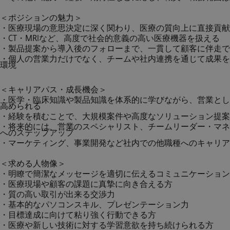
＜ポジションの魅力＞
・医療現場の意思決定に深く関わり、医療の質向上に直接貢献
・CT・MRIなど、高度で社会的意義の高い医療機器を扱える
・製品提案から導入後のフォローまで、一貫して顧客に伴走で
・個人の営業力だけでなく、チームや社内連携を通じて成果を
環境
＜キャリアパス・成長機会＞
・医学・臨床知識や製品知識を体系的に学びながら、営業とし
高められる
・経験を積むことで、大規模案件や高度なソリューション提案
・将来的には、営業のスペシャリスト、チームリーダー・マネ
へのステップアップ
・マーケティング、事業開発など社内での他職種へのキャリア
＜求める人物像＞
・明瞭で簡潔なメッセージを適切に伝えるコミュニケーション
・医療現場や顧客の課題に真摯に向き合える方
・質の高い取引が出来る交渉力
・基本的なパソコンスキル、プレゼンテーション力
・目標達成に向けて粘り強く行動できる方
・医療や新しい技術に対する学習意欲を持ち続けられる方