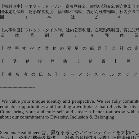
【福利厚生】ベネフィット・ワン、慶弔見舞金、前払い退職金/確定拠出年
団体定期保険、財形貯蓄制度、福利厚生補助、乳がん検査補助、社内クラ
園（本社ビル
【人事制度】フレックスタイム制、社内公募制度、在宅勤務制度、育児短
児休業制度、介護休
【従事すべき業務の変更の範囲】会社の
【受動喫煙防止措置】屋
【募集者の氏名】シーメンスヘルスケア
----------------------------
We value your unique identity and perspective. We are fully committ
equitable opportunities and building a workplace that reflects the diver
Come bring your authentic self and create a better tomorrow with 
about our commitment to Diversity, Inclusion & Belonging.
Siemens Healthineersは、異なる考えやアイデンティティを大切
たちは、公平な機会を提供し、社会の多様性を反映した職場作り