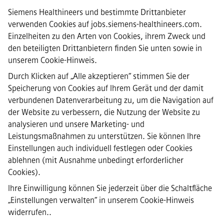
Siemens Healthineers und bestimmte Drittanbieter
verwenden Cookies auf jobs.siemens-healthineers.com.
Einzelheiten zu den Arten von Cookies, ihrem Zweck und
den beteiligten Drittanbietern finden Sie unten sowie in
·
Siemens Healthineers AG © 2026
unserem
Cookie-Hinweis
.
FAQs
·
Durch Klicken auf „Alle akzeptieren“ stimmen Sie der
Unternehmensinformationen
Speicherung von Cookies auf Ihrem Gerät und der damit
·
verbundenen Datenverarbeitung zu, um die Navigation auf
Datenschutzrichtlinie
der Website zu verbessern, die Nutzung der Website zu
·
analysieren und unsere Marketing- und
Cookie-Hinweis
·
Leistungsmaßnahmen zu unterstützen. Sie können Ihre
Nutzungsbedingungen
Einstellungen auch individuell festlegen oder Cookies
·
ablehnen (mit Ausnahme unbedingt erforderlicher
Digitale ID
Cookies).
·
Whistleblowing
Ihre Einwilligung können Sie jederzeit über die Schaltfläche
„Einstellungen verwalten“ in
unserem Cookie-Hinweis
widerrufen.
.
Wichtiger Hinweis:
Für alle Bewerber: Bitte beachte, dass Siemens