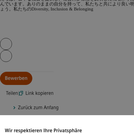
んでいます。ありのままの自分を持って、私たちと共により良い
ょう。私たちのDiversity, Inclusion & Belonging
Skip video slider
Continue with page content
Bewerben
Teilen
|
Link kopieren
Zurück zum Anfang
Wir respektieren Ihre Privatsphäre
Connect