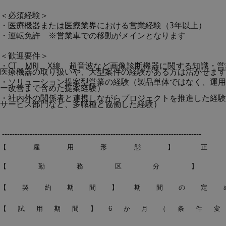
＜必須経験＞
・医療機器または医療業界における営業経験（3年以上）
・運転免許 ※営業車での移動がメインとなります
＜歓迎要件＞
・CT、MRI、X線、超音波など画像診断機器に関する知識・
医療機器の取り扱いや、大型案件の経験がある方は活かせます
・ソリューション提案型営業の経験（製品単体ではなく、運用
ー改善まで含めた提案経験）
・社内外の関係者と連携しながらプロジェクトを推進した経験
サービス部門など、多職種と協働した経験）
-------------------------------------------------------------------------------
【雇用形態】正
【勤務区分】
【契約期間】期間の定
【試用期間】6か月（条件変