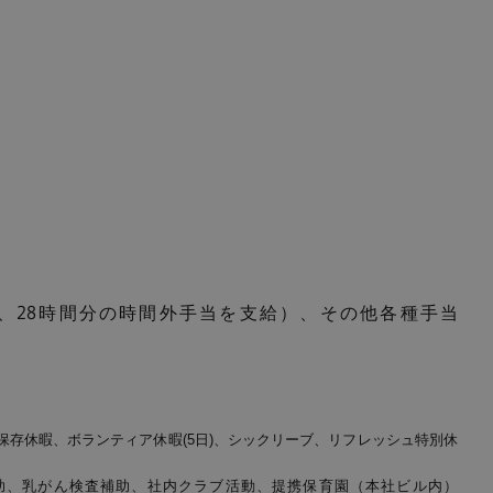
ず、28時間分の時間外手当を支給）、その他各種手当
休暇、保存休暇、ボランティア休暇(5日)、シックリーブ、リフレッシュ特別休
助、乳がん検査補助、社内クラブ活動、提携保育園（本社ビル内）