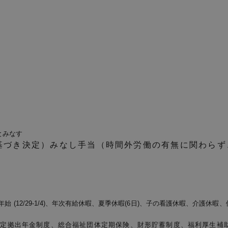
とみなす
に基づき決定）みなし手当（時間外労働の有無に関わら
始 (12/29-1/4)、年次有給休暇、夏季休暇(6日)、子の看護休暇、介護
確定拠出年金制度、総合福祉団体定期保険、財形貯蓄制度、福利厚生補