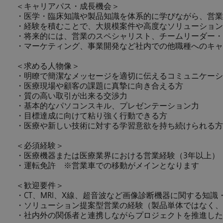
＜キャリアパス・成長機会＞
・医学・臨床知識や製品知識を体系的に学びながら、営業
・経験を積むことで、大規模案件や高度なソリューション
・将来的には、営業のスペシャリスト、チームリーダー・
・マーケティング、事業開発など社内での他職種へのキャ
＜求める人物像＞
・明瞭で簡潔なメッセージを適切に伝えるコミュニケーシ
・医療現場や顧客の課題に真摯に向き合える方
・質の高い取引が出来る交渉力
・基本的なパソコンスキル、プレゼンテーション力
・目標達成に向けて粘り強く行動できる方
・医療や新しい技術に対する学習意欲を持ち続けられる方
＜必須経験＞
・医療機器または医療業界における営業経験（3年以上）
・運転免許 ※営業車での移動がメインとなります
＜歓迎要件＞
・CT、MRI、X線、超音波など画像診断機器に関する知
・ソリューション提案型営業の経験（製品単体ではなく、
・社内外の関係者と連携しながらプロジェクトを推進した