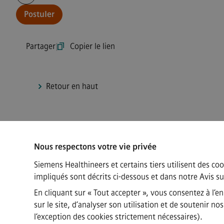
Continue with page content
Postuler
Partager
|
Copier le lien
Retour en haut
Nous respectons votre vie privée
Connect
Siemens Healthineers et certains tiers utilisent des coo
impliqués sont décrits ci-dessous et dans notre
Avis su
En cliquant sur « Tout accepter », vous consentez à l’e
sur le site, d’analyser son utilisation et de soutenir 
l’exception des cookies strictement nécessaires).
·
·
Siemens Healthineers AG © 2026
FAQ
Informations sur l’entreprise