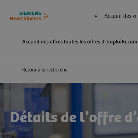
ied de page
 contenu
Accueil des of
Accueil des offres
Toutes les offres d’emploi
Recom
Retour à la recherche
Détails de l’offre d