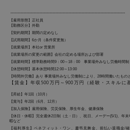
-------------------------------------------------------------------------------
【雇用形態】正社員
【勤務区分】外勤
【契約期間】期間の定めなし
【試用期間】6か月（条件変更無）
【就業場所】本社or 営業所
【就業場所の変更の範囲】会社の定める場所および部署
【就業時間】標準勤務時間9：00～18：00 事業場外みなし労働時間制
【休憩時間】基本休憩時間12:00～13:00
【時間外労働】あり 事業場外みなし労働制により、28時間働いたもの
【賃金】年収500万円～900万円（経験・スキル
【昇給】年1回（10月）
【賞与】年2回（6月、12月）
【加入保険】雇用保険、労災保険、厚生年金、健康保険
【休日・休暇】完全週休2日制（土・日）、祝日、メーデー(5/1)、年末年
暇など
【福利厚生】ベネフィット・ワン、慶弔見舞金、前払い退職金/