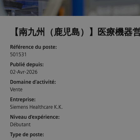
【南九州（鹿児島）】医療機器営業 / Vi
Référence du poste
501531
Publié depuis
02-Avr-2026
Domaine d'activité
Vente
Entreprise
Siemens Healthcare K.K.
Niveau d'expérience
Débutant
Type de poste