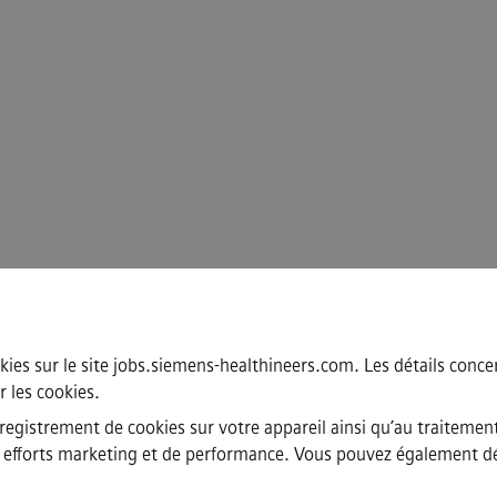
kies sur le site jobs.siemens-healthineers.com. Les détails concern
r les cookies
.
nregistrement de cookies sur votre appareil ainsi qu’au traitemen
nos efforts marketing et de performance. Vous pouvez également dé
·
·
·
·
Avis de confidentialité
Avis sur les cookies
Conditions d'utilisation
Iden