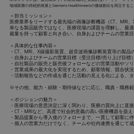
地域医療の持続的発展とSiemens Healthineersの価値創出を両立
＜担当ミッション＞
医療業界をリードする最先端の画像診断機器（CT、MR
単なる製品販売ではなく、医療現場の課題を理解し、最適
裁量を持って顧客と向き合い、自身およびチームの営業目
＜具体的な仕事内容＞
・CT、MRI、X線撮影装置、超音波画像診断装置等の製
・自身およびチームの営業目標（受注目標/売り上げ目標
・自社製品の販売と販売後フォローなどの営業活動やソリ
・営業成果の最大化を実現するため、顧客情報、競合状況
・活動報告などの作成を通じた活動の見える化による、タ
※その他、能力・経験・期待値などに応じ、職責・職務範
＜ポジションの魅力＞
・医療現場の意思決定に深く関わり、医療の質向上に直接
・CT・MRIなど、高度で社会的意義の高い医療機器を扱え
・製品提案から導入後のフォローまで、一貫して顧客に伴
・個人の営業力だけでなく、チームや社内連携を通じて成