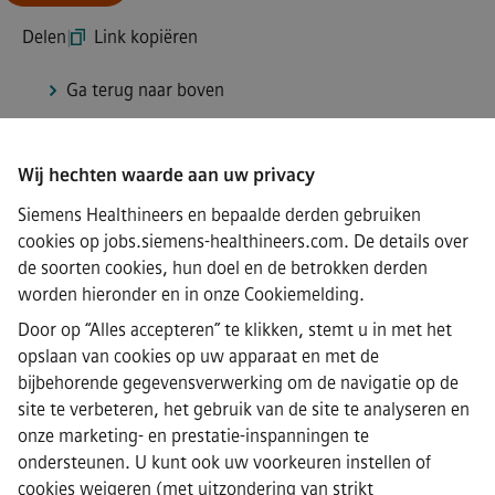
Delen
|
Link kopiëren
Ga terug naar boven
Wij hechten waarde aan uw privacy
Connect
Siemens Healthineers en bepaalde derden gebruiken
cookies op jobs.siemens-healthineers.com. De details over
de soorten cookies, hun doel en de betrokken derden
worden hieronder en in onze
Cookiemelding
.
·
Siemens Healthineers AG © 2026
Door op “Alles accepteren” te klikken, stemt u in met het
Veelgestelde vragen
·
opslaan van cookies op uw apparaat en met de
Bedrijfsinformatie
bijbehorende gegevensverwerking om de navigatie op de
·
site te verbeteren, het gebruik van de site te analyseren en
Privacyverklaring
onze marketing- en prestatie-inspanningen te
·
ondersteunen. U kunt ook uw voorkeuren instellen of
Cookieverklaring
·
cookies weigeren (met uitzondering van strikt