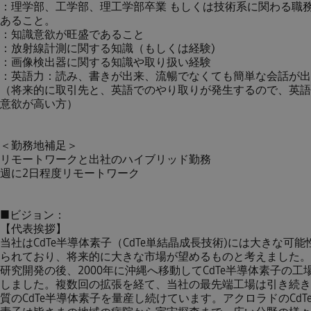
：理学部、工学部、理工学部卒業 もしくは技術系に関わる職
あること。
：知識意欲が旺盛であること
：放射線計測に関する知識（もしくは経験)
：画像検出器に関する知識や取り扱い経験
：英語力：読み、書きが出来、流暢でなくても簡単な会話が出
（将来的に取引先と、英語でのやり取りが発生するので、英語
意欲が高い方）
＜勤務地補足＞
リモートワークと出社のハイブリッド勤務
週に2日程度リモートワーク
■ビジョン：
【代表挨拶】
当社はCdTe半導体素子（CdTe単結晶成長技術)には大きな可能
られており、将来的に大きな市場が望めるものと考えました。
研究開発の後、2000年に沖縄へ移動してCdTe半導体素子の工
しました。複数回の拡張を経て、当社の最先端工場は引き続き
質のCdTe半導体素子を量産し続けています。アクロラドのCdT