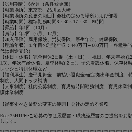
【試用期間】6か月（条件変更無）
【就業場所】東京都 品川区大崎
【就業場所の変更の範囲】会社の定める場所および部署
【就業時間】標準勤務時間8：30～17：30 8時間
【昇給】年1回（10月）
【賞与】年2回（6月、12月）
【加入保険】雇用保険、労災保険、厚生年金、健康保険
【理論年収】１年目の理論年収：440万円
～600万円 + 各種手
代は別途支給）
【休日・休暇】完全週休2日制（土・日）、祝日、年末年始 (12/3
1/3)、年次有給休暇、夏季休暇(２日)、子の看護休暇、保存休
レッシュ特別休暇など
【福利厚生】慶弔見舞金、前払い退職金/確定拠出年金制度、
制度、人間ドック補助
【人事制度】社内公募制度、育児短時間勤務制度、育児休業制
護休業制度
【従事すべき業務の変更の範囲】会社の定める業務
Req: 25H119※ご応募の際は履歴書・職務経歴書のご提出をお
します。
********************************************************