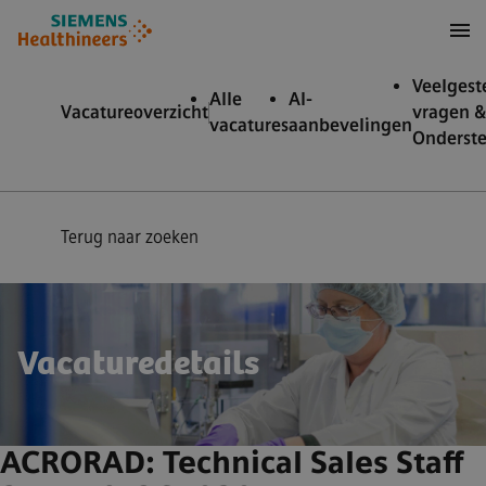
nhoud over
ar footer
Veelgest
Alle
AI-
Vacatureoverzicht
vragen &
vacatures
aanbevelingen
Onderst
Terug naar zoeken
Vacaturedetails
ACRORAD: Technical Sales Staff