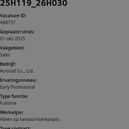
25H119_26H030
Vacature ID
468757
Geplaatst sinds
01-okt-2025
Vakgebied
Sales
Bedrijf
Acrorad Co., Ltd.
Ervaringsniveau
Early Professional
Type functie
Fulltime
Werkwijze
Alleen op kantoor/werkplaats
Type contract