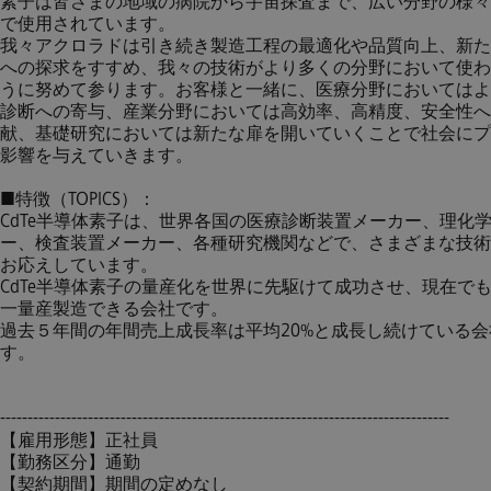
素子は皆さまの地域の病院から宇宙探査まで、広い分野の様々
で使用されています。
我々アクロラドは引き続き製造工程の最適化や品質向上、新た
への探求をすすめ、我々の技術がより多くの分野において使わ
うに努めて参ります。お客様と一緒に、医療分野においてはよ
診断への寄与、産業分野においては高効率、高精度、安全性へ
献、基礎研究においては新たな扉を開いていくことで社会にプ
影響を与えていきます。
■特徴（TOPICS）：
CdTe半導体素子は、世界各国の医療診断装置メーカー、理化
ー、検査装置メーカー、各種研究機関などで、さまざまな技術
お応えしています。
CdTe半導体素子の量産化を世界に先駆けて成功させ、現在で
一量産製造できる会社です。
過去５年間の年間売上成長率は平均20%と成長し続けている会
す。
----------------------------------------------------------------------------------
【雇用形態】正社員
【勤務区分】通勤
【契約期間】期間の定めなし