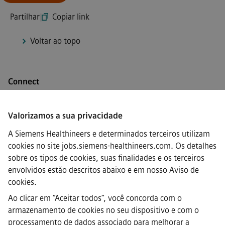
Partilhar
|
Copiar link
Voltar ao topo
Connect
Valorizamos a sua privacidade
A Siemens Healthineers e determinados terceiros utilizam
·
Siemens Healthineers AG © 2026
cookies no site jobs.siemens-healthineers.com. Os detalhes
FAQs
sobre os tipos de cookies, suas finalidades e os terceiros
·
envolvidos estão descritos abaixo e em nosso
Aviso de
Informação empresarial
·
cookies
.
Aviso de privacidade
Ao clicar em “Aceitar todos”, você concorda com o
·
armazenamento de cookies no seu dispositivo e com o
Aviso de Cookies
·
processamento de dados associado para melhorar a