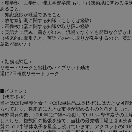
：理学部、工学部、理工学部卒業 もしくは技術系に関わる職
あること。
：知識意欲が旺盛であること
：放射線計測に関する知識（もしくは経験)
：画像検出器に関する知識や取り扱い経験
：英語力：読み、書きが出来、流暢でなくても簡単な会話が出
（将来的に取引先と、英語でのやり取りが発生するので、英語
意欲が高い方）
＜勤務地補足＞
リモートワークと出社のハイブリッド勤務
週に2日程度リモートワーク
■ビジョン：
【代表挨拶】
当社はCdTe半導体素子（CdTe単結晶成長技術)には大きな可能
られており、将来的に大きな市場が望めるものと考えました。
研究開発の後、2000年に沖縄へ移動してCdTe半導体素子の工
しました。複数回の拡張を経て、当社の最先端工場は引き続き
質のCdTe半導体素子を量産し続けています。アクロラドのCdT