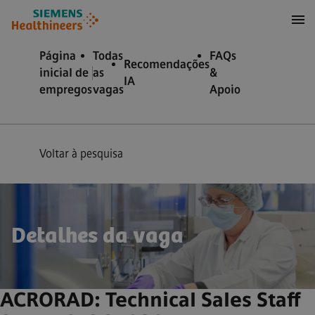
ra conteúdo
ra o rodapé
Página
Todas
FAQs
Recomendações
inicial de
as
&
IA
empregos
vagas
Apoio
Voltar à pesquisa
Detalhes da vaga
ACRORAD: Technical Sales Staff