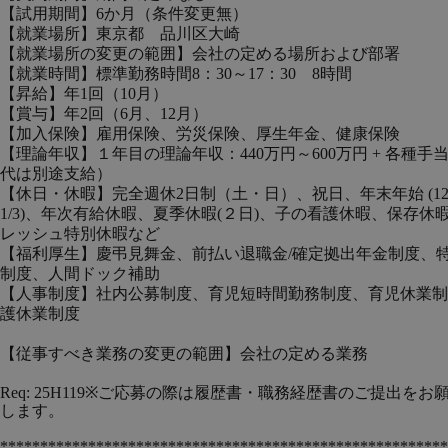
【試用期間】6か月（条件変更無）
【就業場所】東京都 品川区大崎
【就業場所の変更の範囲】会社の定める場所および部署
【就業時間】標準勤務時間8：30～17：30 8時間
【昇給】年1回（10月）
【賞与】年2回（6月、12月）
【加入保険】雇用保険、労災保険、厚生年金、健康保険
【理論年収】１年目の理論年収：440万円
～600万円 + 各種手
代は別途支給）
【休日・休暇】完全週休2日制（土・日）、祝日、年末年始 (12/3
1/3)、年次有給休暇、夏季休暇(２日)、子の看護休暇、保存休
レッシュ特別休暇など
【福利厚生】慶弔見舞金、前払い退職金/確定拠出年金制度、
制度、人間ドック補助
【人事制度】社内公募制度、育児短時間勤務制度、育児休業制
護休業制度
【従事すべき業務の変更の範囲】会社の定める業務
Req: 25H119※ご応募の際は履歴書・職務経歴書のご提出をお
します。
********************************************************