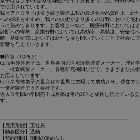
素子は皆さまの地域の病院から宇宙探査まで、広い分野の様々
で使用されています。
我々アクロラドは引き続き製造工程の最適化や品質向上、新た
への探求をすすめ、我々の技術がより多くの分野において使わ
うに努めて参ります。お客様と一緒に、医療分野においてはよ
診断への寄与、産業分野においては高効率、高精度、安全性へ
献、基礎研究においては新たな扉を開いていくことで社会にプ
影響を与えていきます。
■特徴（TOPICS）：
CdTe半導体素子は、世界各国の医療診断装置メーカー、理化
ー、検査装置メーカー、各種研究機関などで、さまざまな技術
お応えしています。
CdTe半導体素子の量産化を世界に先駆けて成功させ、現在で
一量産製造できる会社です。
過去５年間の年間売上成長率は平均20%と成長し続けている会
す。
----------------------------------------------------------------------------------
【雇用形態】正社員
【勤務区分】通勤
【契約期間】期間の定めなし