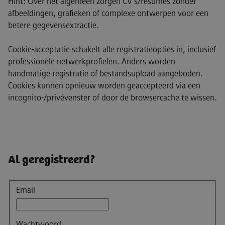
Hint: Over het algemeen zorgen CV's/resumes zonder
afbeeldingen, grafieken of complexe ontwerpen voor een
betere gegevensextractie.
Cookie-acceptatie schakelt alle registratieopties in, inclusief
professionele netwerkprofielen. Anders worden
handmatige registratie of bestandsupload aangeboden.
Cookies kunnen opnieuw worden geaccepteerd via een
incognito-/privévenster of door de browsercache te wissen.
Al geregistreerd?
Aanmelden
Email
Wachtwoord