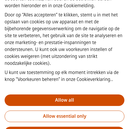
worden hieronder en in onze
Cookiemelding
.
·
Siemens Healthineers AG © 2026
Door op “Alles accepteren” te klikken, stemt u in met het
Veelgestelde vragen
·
opslaan van cookies op uw apparaat en met de
Bedrijfsinformatie
bijbehorende gegevensverwerking om de navigatie op de
·
site te verbeteren, het gebruik van de site te analyseren en
Privacyverklaring
onze marketing- en prestatie-inspanningen te
·
ondersteunen. U kunt ook uw voorkeuren instellen of
Cookieverklaring
·
cookies weigeren (met uitzondering van strikt
Gebruiksvoorwaarden
noodzakelijke cookies).
·
U kunt uw toestemming op elk moment intrekken via de
Digitale ID
·
knop “Voorkeuren beheren” in
onze Cookieverklaring.
.
Misstanden melden
Allow all
Belangrijk:
bij Siemens zullen wij je nooit vragen om bankgegevens
of persoonlijke financiële informatie in ruil voor een baan.
Allow essential only
Ontvang je een e-mail die lijkt te komen van een recruiter van
Siemens? Open geen bijlagen tenzij je zeker weet dat je wordt