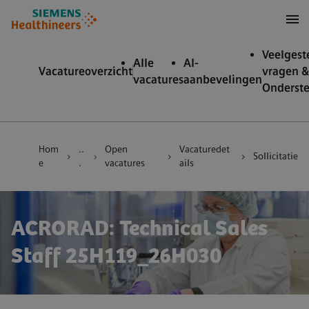
nhoud over
ar footer
Veelgest
Alle
AI-
Vacatureoverzicht
vragen &
vacatures
aanbevelingen
Onderst
Hom
..
Open
Vacaturedet
Sollicitatie
e
.
vacatures
ails
ACRORAD: Technical Sales
Staff 25H119_26H030