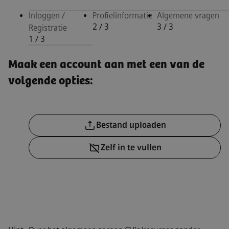
Inloggen /
Profielinformatie
Algemene vragen
2
/ 3
3
/ 3
Registratie
1
/ 3
Inloggen / Registratie, step 1 of 
Maak een account aan met een van de
volgende opties:
CV-bestand uploaden
Bestand uploaden
CV later uploaden
Zelf in te vullen
CV uploaden vanaf LinkedIn