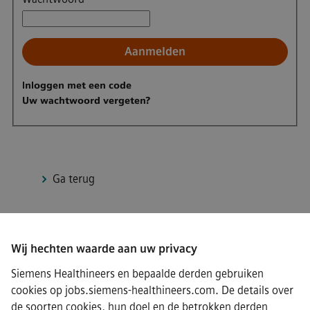
Aanmelden
Inloggen met een code
Uw wachtwoord vergeten?
Ga terug
Wij hechten waarde aan uw privacy
Connect
Siemens Healthineers en bepaalde derden gebruiken
cookies op jobs.siemens-healthineers.com. De details over
de soorten cookies, hun doel en de betrokken derden