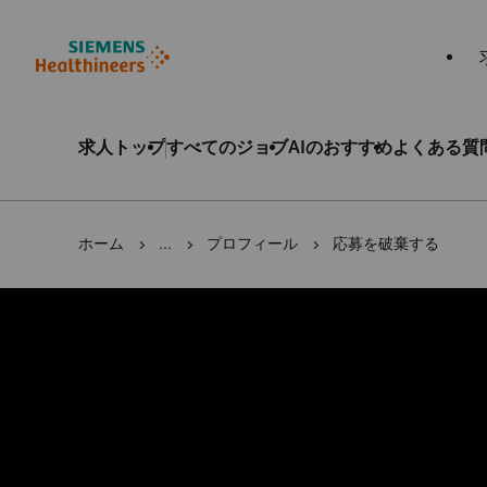
へスキップ
へスキップ
求人トップ
すべてのジョブ
AIのおすすめ
よくある質
ホーム
...
プロフィール
応募を破棄する