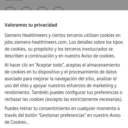
Valoramos tu privacidad
·
Siemens Healthineers AG © 2026
Siemens Healthineers y ciertos terceros utilizan cookies en
Preguntas frecuentes
jobs.siemens-healthineers.com. Los detalles sobre los tipos
·
de cookies, su propósito y los terceros involucrados se
Información corporativa
·
describen a continuación y en nuestro
Aviso de cookies
.
Aviso de Privacidad
Al hacer clic en “Aceptar todo”, aceptas el almacenamiento
·
de cookies en tu dispositivo y el procesamiento de datos
Aviso de cookies
·
asociado para mejorar la navegación del sitio, analizar el
Términos y condiciones
uso del sitio y apoyar nuestros esfuerzos de marketing y
·
rendimiento. También puedes configurar tus preferencias o
Identificación digital
rechazar las cookies (excepto las estrictamente necesarias).
·
Canal de denuncias
Puedes retirar tu consentimiento en cualquier momento a
través del botón “Gestionar preferencias” en
nuestro Aviso
de Cookies.
.
Nota importante
Para todas las personas que quieran unirse a