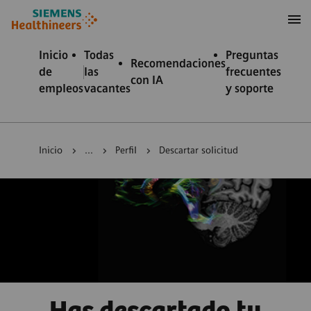
 contenido
 pie de página
Inicio
Todas
Preguntas
Recomendaciones
de
las
frecuentes
con IA
empleos
vacantes
y soporte
Inicio
...
Perfil
Descartar solicitud