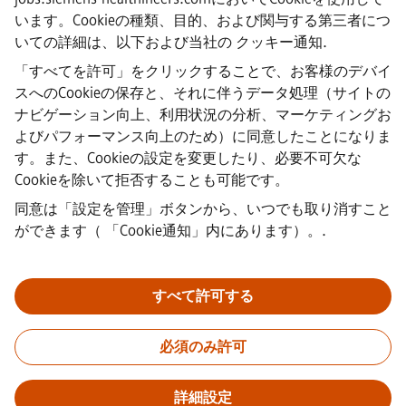
·
Siemens Healthineers AG © 2026
います。Cookieの種類、目的、および関与する第三者につ
よくある質問
いての詳細は、以下および当社の
クッキー通知
.
·
企業情報
「すべてを許可」をクリックすることで、お客様のデバイ
·
スへのCookieの保存と、それに伴うデータ処理（サイトの
プライバシー通知
ナビゲーション向上、利用状況の分析、マーケティングお
·
よびパフォーマンス向上のため）に同意したことになりま
クッキーノーティス
·
す。また、Cookieの設定を変更したり、必要不可欠な
利用規約
Cookieを除いて拒否することも可能です。
·
同意は「設定を管理」ボタンから、いつでも取り消すこと
デジタルID
·
ができます（
「Cookie通知」内にあります）。
.
内部通報
すべて許可する
重要なお知らせ：
採用をご希望の皆様へ：シーメンスでは、応募
の前後を問わず手数料を請求することはありません。雇用の保証
必須のみ許可
と引き換えに銀行情報や個人の財務情報を求めることもありませ
ん。同様に、シーメンスの採用担当者から送られたように見える
メールの添付ファイルは、実際に弊社の担当者からの連絡である
詳細設定