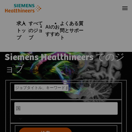
テンツへスキップ
ターへスキップ
求人
すべて
よくある質
AIのお
トッ
のジョ
問とサポー
すすめ
プ
ブ
ト
Siemens Healthineers でのジ
ョブ
募集中の職種を検索する