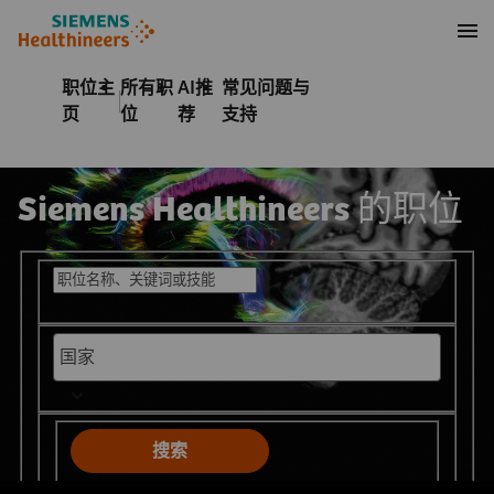
至页脚
内容
职位主
所有职
AI推
常见问题与
页
位
荐
支持
Siemens Healthineers 的职位
搜索公开职位
搜索