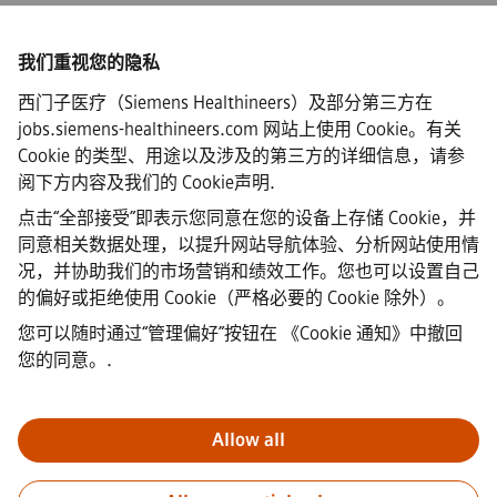
我们重视您的隐私
西门子医疗（Siemens Healthineers）及部分第三方在
·
Siemens Healthineers AG © 2026
jobs.siemens-healthineers.com 网站上使用 Cookie。有关
常见问题
Cookie 的类型、用途以及涉及的第三方的详细信息，请参
·
阅下方内容及我们的
Cookie声明
.
企业信息
·
点击“全部接受”即表示您同意在您的设备上存储 Cookie，并
隐私声明
同意相关数据处理，以提升网站导航体验、分析网站使用情
·
况，并协助我们的市场营销和绩效工作。您也可以设置自己
Cookie声明链接
·
的偏好或拒绝使用 Cookie（严格必要的 Cookie 除外）。
使用条款
您可以随时通过“管理偏好”按钮在
《Cookie 通知》中撤回
·
您的同意。
.
数字ID
·
举报
Allow all
重要提示：
对于所有希望加入我们的求职者，请注意西门子在申请