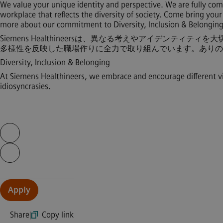
We value your unique identity and perspective. We are fully com
workplace that reflects the diversity of society. Come bring you
more about our commitment to Diversity, Inclusion & Belonging
Siemens Healthineersは、異なる考えやアイデンテ
多様性を反映した職場作りに全力で取り組んでいます。ありの
Diversity, Inclusion & Belonging
At Siemens Healthineers, we embrace and encourage different v
idiosyncrasies.
Skip video slider
Continue with page content
Apply
Share
|
Copy link