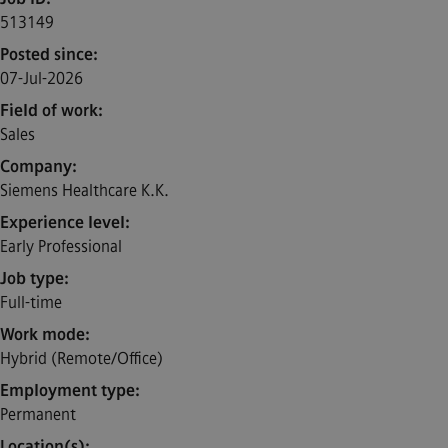
513149
Posted since
07-Jul-2026
Field of work
Sales
Company
Siemens Healthcare K.K.
Experience level
Early Professional
Job type
Full-time
Work mode
Hybrid (Remote/Office)
Employment type
Permanent
Location(s)