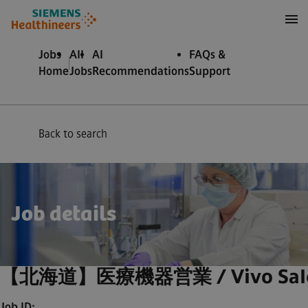
to content
to footer
Jobs
All
AI
FAQs &
Home
Jobs
Recommendations
Support
Back to search
Job details
【北海道】医療機器営業 / Vivo Sales_
Job ID