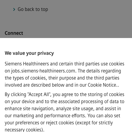
Go back to top
Connect
We value your privacy
Siemens Healthineers and certain third parties use cookies
·
Siemens Healthineers AG © 2026
on jobs.siemens-healthineers.com. The details regarding
FAQs
the types of cookies, their purpose and the third parties
·
involved are described below and in our
Cookie Notice.
.
Corporate Information
·
By clicking "Accept All", you agree to the storing of cookies
Privacy Notice
on your device and to the associated processing of data to
·
enhance site navigation, analyze site usage, and assist in
Cookie notice
·
our marketing and performance efforts. You can also set
Terms of Use
your preferences or reject cookies (except for strictly
·
necessary cookies).