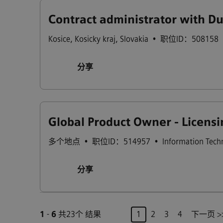
Contract administrator with D
Kosice
,
Kosicky kraj
,
Slovakia
•
职位ID：508158
分享
Global Product Owner - Licensin
多个地点
•
职位ID：514957
•
Information Tech
分享
页
1
-
6
共23个 结果
1
2
3
4
下一页 >