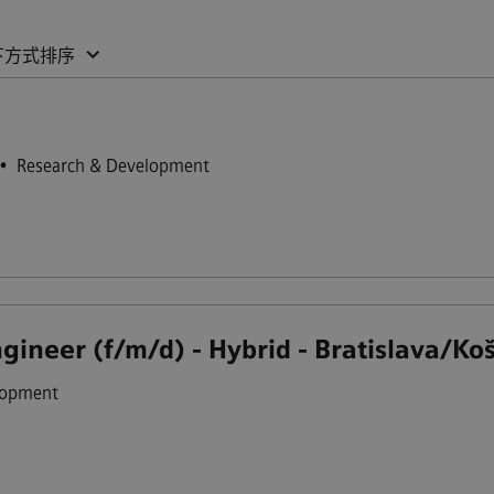
下方式排序
•
Research & Development
ineer (f/m/d) - Hybrid - Bratislava/Koš
lopment