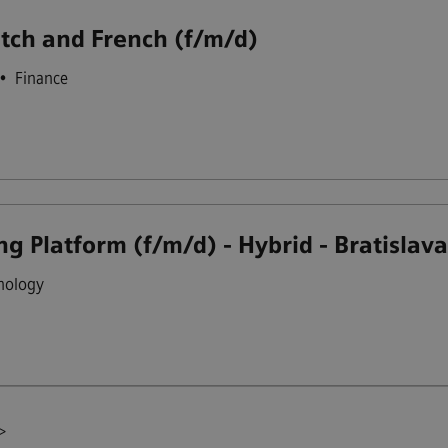
utch and French (f/m/d)
•
Finance
g Platform (f/m/d) - Hybrid - Bratislav
nology
>