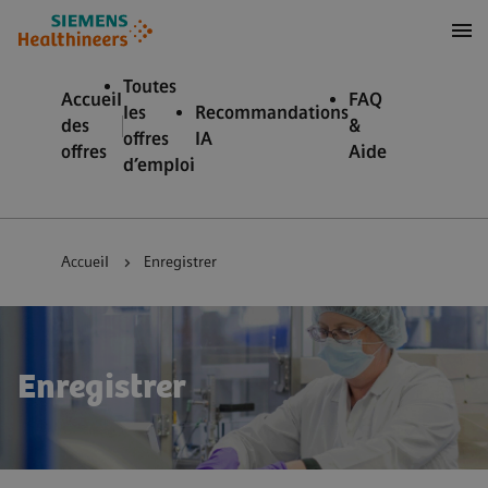
 au contenu
 au pied de page
Toutes
Accueil
FAQ
les
Recommandations
des
&
offres
IA
offres
Aide
d’emploi
Accueil
Enregistrer
Enregistrer