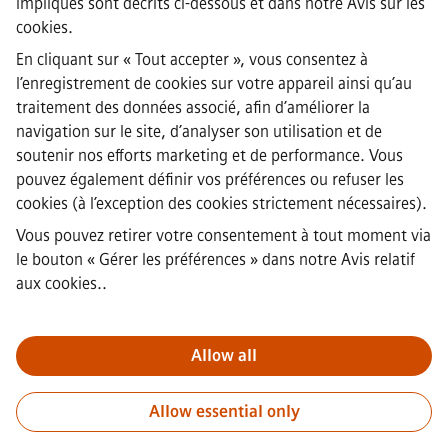
impliqués sont décrits ci-dessous et dans notre
Avis sur les
·
cookies
.
Informations sur l’entreprise
·
En cliquant sur « Tout accepter », vous consentez à
Avis de confidentialité
l’enregistrement de cookies sur votre appareil ainsi qu’au
·
traitement des données associé, afin d’améliorer la
Avis sur les cookies
·
navigation sur le site, d’analyser son utilisation et de
Conditions d'utilisation
soutenir nos efforts marketing et de performance. Vous
·
pouvez également définir vos préférences ou refuser les
Identité numérique
cookies (à l’exception des cookies strictement nécessaires).
·
Lanceur d’alerte
Vous pouvez retirer votre consentement à tout moment via
le bouton « Gérer les préférences » dans
notre Avis relatif
aux cookies.
.
Note importante :
Pour toutes les personnes souhaitant nous
rejoindre, veuillez noter que Siemens ne demande aucun frais
avant, pendant ou après le processus de candidature. Nous ne
Allow all
demandons pas non plus de coordonnées bancaires ou
d’informations financières personnelles en échange d’une promesse
Allow essential only
d’embauche. De même, ne téléchargez pas de documents contenus
dans des e-mails semblant provenir d’un recruteur Siemens, sauf si