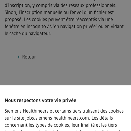
d'inscription, y compris via des réseaux professionnels.
Sinon, l'inscription manuelle ou l’envoi d’un fichier est
proposé. Les cookies peuvent être réacceptés via une
fenêtre en incognito / \ "en navigation privée" ou en vidant
le cache du navigateur.
Retour
Connect
Nous respectons votre vie privée
Siemens Healthineers et certains tiers utilisent des cookies
sur le site jobs.siemens-healthineers.com. Les détails
·
Siemens Healthineers AG © 2026
concernant les types de cookies, leur finalité et les tiers
FAQ