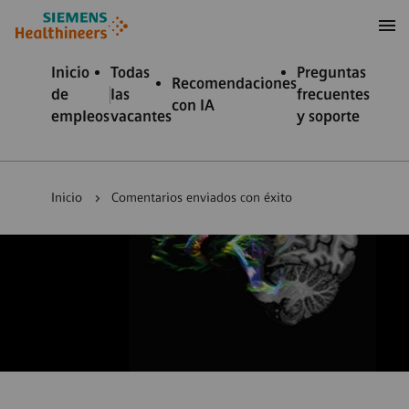
 contenido
 pie de página
Inicio
Todas
Preguntas
Recomendaciones
de
las
frecuentes
con IA
empleos
vacantes
y soporte
Inicio
Comentarios enviados con éxito