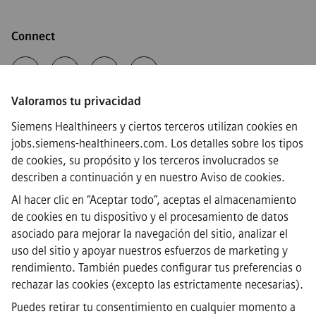
Connect
Valoramos tu privacidad
·
Siemens Healthineers AG © 2026
Siemens Healthineers y ciertos terceros utilizan cookies en
Preguntas frecuentes
jobs.siemens-healthineers.com. Los detalles sobre los tipos
·
de cookies, su propósito y los terceros involucrados se
Información corporativa
·
describen a continuación y en nuestro
Aviso de cookies
.
Aviso de Privacidad
Al hacer clic en “Aceptar todo”, aceptas el almacenamiento
·
de cookies en tu dispositivo y el procesamiento de datos
Aviso de cookies
·
asociado para mejorar la navegación del sitio, analizar el
Términos y condiciones
uso del sitio y apoyar nuestros esfuerzos de marketing y
·
rendimiento. También puedes configurar tus preferencias o
Identificación digital
rechazar las cookies (excepto las estrictamente necesarias).
·
Canal de denuncias
Puedes retirar tu consentimiento en cualquier momento a