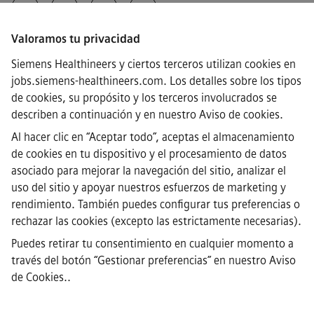
Valoramos tu privacidad
·
Siemens Healthineers AG © 2026
Siemens Healthineers y ciertos terceros utilizan cookies en
Preguntas frecuentes
jobs.siemens-healthineers.com. Los detalles sobre los tipos
·
de cookies, su propósito y los terceros involucrados se
Información corporativa
·
describen a continuación y en nuestro
Aviso de cookies
.
Aviso de Privacidad
Al hacer clic en “Aceptar todo”, aceptas el almacenamiento
·
de cookies en tu dispositivo y el procesamiento de datos
Aviso de cookies
·
asociado para mejorar la navegación del sitio, analizar el
Términos y condiciones
uso del sitio y apoyar nuestros esfuerzos de marketing y
·
rendimiento. También puedes configurar tus preferencias o
Identificación digital
rechazar las cookies (excepto las estrictamente necesarias).
·
Canal de denuncias
Puedes retirar tu consentimiento en cualquier momento a
través del botón “Gestionar preferencias” en
nuestro Aviso
de Cookies.
.
Nota importante
Para todas las personas que quieran unirse a
nosotros, por favor, es importante tener en cuenta que Siemens no