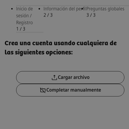
Inicio de
Información del perfil
Preguntas globales
2
/ 3
3
/ 3
sesión /
Registro
1
/ 3
Inicio de sesión / Registro, step 
Crea una cuenta usando cualquiera de
las siguientes opciones:
Subir CV
Cargar archivo
Subir CV más tarde
Completar manualmente
Subir CV desde LinkedIn