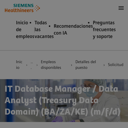
 contenido
 pie de página
Inicio
Todas
Preguntas
Recomendaciones
de
las
frecuentes
con IA
empleos
vacantes
y soporte
Inic
..
Empleos
Detalles del
Solicitud
io
.
disponibles
puesto
IT Database Manager / Data
Analyst (Treasury Data
Domain) (BA/ZA/KE) (m/f/d)