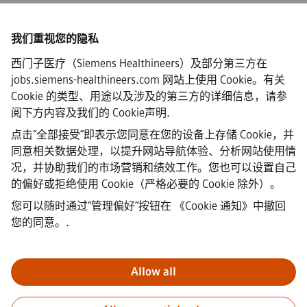
我们重视您的隐私
西门子医疗（Siemens Healthineers）及部分第三方在
·
Siemens Healthineers AG © 2026
jobs.siemens-healthineers.com 网站上使用 Cookie。有关
常见问题
Cookie 的类型、用途以及涉及的第三方的详细信息，请参
·
阅下方内容及我们的
Cookie声明
.
企业信息
·
点击“全部接受”即表示您同意在您的设备上存储 Cookie，并
隐私声明
同意相关数据处理，以提升网站导航体验、分析网站使用情
·
况，并协助我们的市场营销和绩效工作。您也可以设置自己
Cookie声明链接
·
的偏好或拒绝使用 Cookie（严格必要的 Cookie 除外）。
使用条款
您可以随时通过“管理偏好”按钮在
《Cookie 通知》中撤回
·
您的同意。
.
数字ID
·
举报
Allow all
重要提示：
对于所有希望加入我们的求职者，请注意西门子在申请