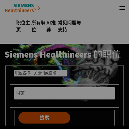
至页脚
内容
职位主
所有职
AI推
常见问题与
页
位
荐
支持
Siemens Healthineers 的职位
搜索公开职位
搜索