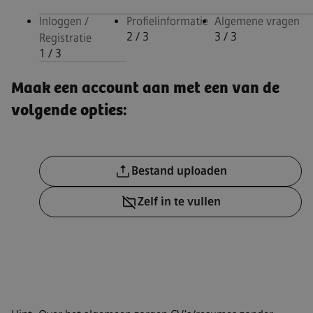
Inloggen /
Profielinformatie
Algemene vragen
2
/ 3
3
/ 3
Registratie
1
/ 3
Inloggen / Registratie, step 1 of 
Maak een account aan met een van de
volgende opties:
CV-bestand uploaden
Bestand uploaden
CV later uploaden
Zelf in te vullen
CV uploaden vanaf LinkedIn