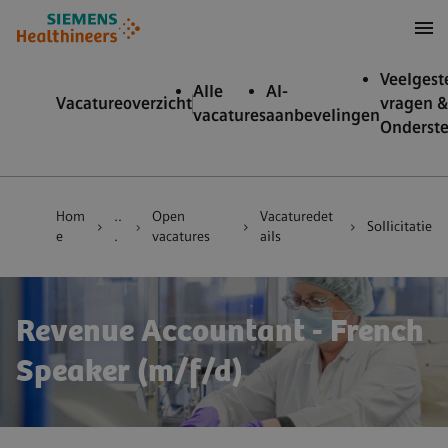
nhoud over
ar footer
Veelgest
Alle
AI-
Vacatureoverzicht
vragen &
vacatures
aanbevelingen
Onderst
Hom
..
Open
Vacaturedet
Sollicitatie
e
.
vacatures
ails
Revenue Accountant - French
Speaker (m/f/d)