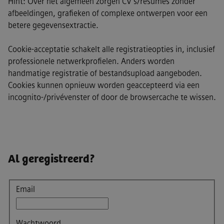
Hint: Over het algemeen zorgen CV's/resumes zonder
afbeeldingen, grafieken of complexe ontwerpen voor een
betere gegevensextractie.
Cookie-acceptatie schakelt alle registratieopties in, inclusief
professionele netwerkprofielen. Anders worden
handmatige registratie of bestandsupload aangeboden.
Cookies kunnen opnieuw worden geaccepteerd via een
incognito-/privévenster of door de browsercache te wissen.
Al geregistreerd?
Aanmelden
Email
Wachtwoord