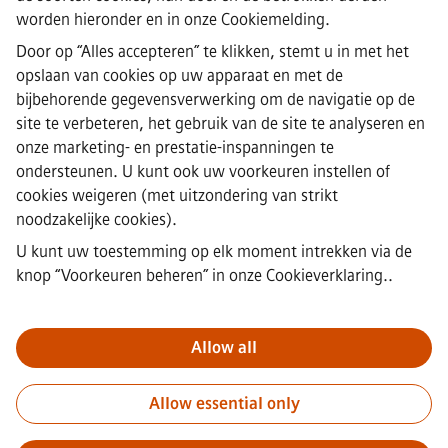
worden hieronder en in onze
Cookiemelding
.
·
Siemens Healthineers AG © 2026
Door op “Alles accepteren” te klikken, stemt u in met het
Veelgestelde vragen
·
opslaan van cookies op uw apparaat en met de
Bedrijfsinformatie
bijbehorende gegevensverwerking om de navigatie op de
·
site te verbeteren, het gebruik van de site te analyseren en
Privacyverklaring
onze marketing- en prestatie-inspanningen te
·
ondersteunen. U kunt ook uw voorkeuren instellen of
Cookieverklaring
·
cookies weigeren (met uitzondering van strikt
Gebruiksvoorwaarden
noodzakelijke cookies).
·
U kunt uw toestemming op elk moment intrekken via de
Digitale ID
·
knop “Voorkeuren beheren” in
onze Cookieverklaring.
.
Misstanden melden
Allow all
Belangrijk:
bij Siemens zullen wij je nooit vragen om bankgegevens
of persoonlijke financiële informatie in ruil voor een baan.
Allow essential only
Ontvang je een e-mail die lijkt te komen van een recruiter van
Siemens? Open geen bijlagen tenzij je zeker weet dat je wordt