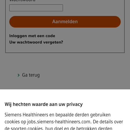
Aanmelden
Inloggen met een code
Uw wachtwoord vergeten?
Ga terug
Wij hechten waarde aan uw privacy
Connect
Siemens Healthineers en bepaalde derden gebruiken
cookies op jobs.siemens-healthineers.com. De details over
de soorten cookies, hun doel en de betrokken derden