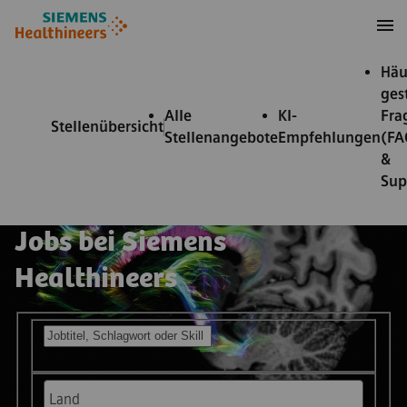
nhalt springen
Footer springen
Häu
ges
Alle
KI-
Fra
Stellenübersicht
Stellenangebote
Empfehlungen
(FA
&
Sup
Jobs bei Siemens
Healthineers
Offene Stellen suchen