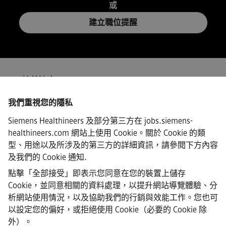
或
建立職位提醒
ISP/連線速度
我們重視您的隱私
Siemens Healthineers 及部分第三方在 jobs.siemens-
healthineers.com 網站上使用 Cookie。關於 Cookie 的類
·
Siemens Healthineers AG © 2026
型、用途以及所涉及的第三方的詳細資訊，請參閱下方內容
常見問題
及我們的
Cookie 通知
.
·
公司資訊
點擊「全部接受」即表示您同意在您的裝置上儲存
·
Cookie，並同意相關的資料處理，以提升網站導覽體驗、分
隱私權聲明
析網站使用情況，以及協助我們的行銷與效能工作。您也可
·
以設定您的偏好，或拒絕使用 Cookie（必要的 Cookie 除
Cookie 聲明連結
·
外）。