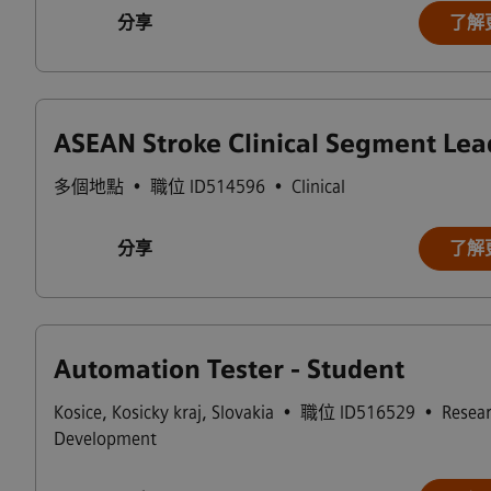
分享
了解
ASEAN Stroke Clinical Segment Lea
多個地點
•
職位 ID514596
•
Clinical
分享
了解
Automation Tester - Student
Kosice
,
Kosicky kraj
,
Slovakia
•
職位 ID516529
•
Resea
Development