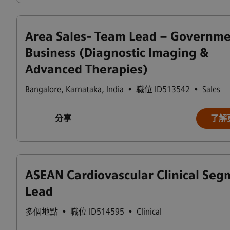
Area Sales- Team Lead – Governm
Business (Diagnostic Imaging &
Advanced Therapies)
Bangalore
,
Karnataka
,
India
•
職位 ID513542
•
Sales
分享
了解
ASEAN Cardiovascular Clinical Seg
Lead
多個地點
•
職位 ID514595
•
Clinical