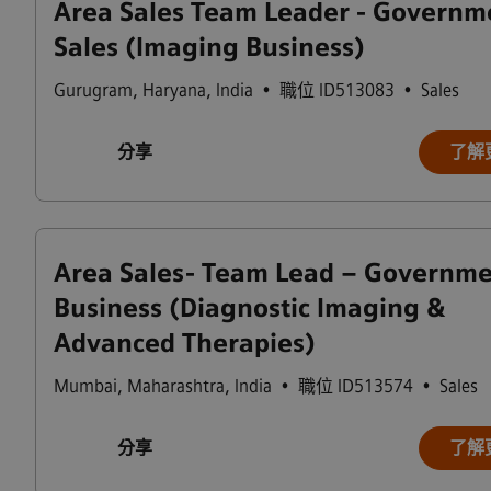
Area Sales Team Leader - Governm
Sales (Imaging Business)
Gurugram
,
Haryana
,
India
•
職位 ID513083
•
Sales
分享
了解
Area Sales- Team Lead – Governm
Business (Diagnostic Imaging &
Advanced Therapies)
Mumbai
,
Maharashtra
,
India
•
職位 ID513574
•
Sales
分享
了解