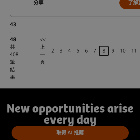
分享
了解
43
-
48
<<
共
上
頁
2
3
4
5
6
7
8
9
10
11
408
一
筆
頁
結
果
New opportunities arise
every day
取得 AI 推薦