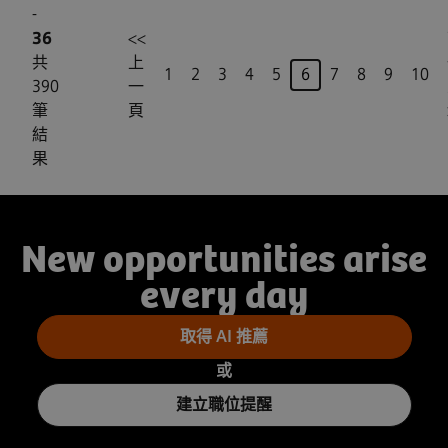
-
36
<<
共
上
頁
1
2
3
4
5
6
7
8
9
10
390
一
筆
頁
結
果
New opportunities arise
every day
取得 AI 推薦
或
建立職位提醒