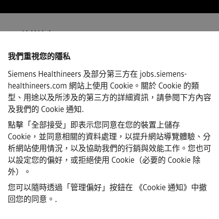
ISP/連線速度
我們重視您的隱私
Siemens Healthineers 及部分第三方在 jobs.siemens-
healthineers.com 網站上使用 Cookie。關於 Cookie 的類
·
Siemens Healthineers AG © 2026
型、用途以及所涉及的第三方的詳細資訊，請參閱下方內容
常見問題
及我們的
Cookie 通知
.
·
公司資訊
點擊「全部接受」即表示您同意在您的裝置上儲存
·
Cookie，並同意相關的資料處理，以提升網站導覽體驗、分
隱私權聲明
析網站使用情況，以及協助我們的行銷與效能工作。您也可
·
以設定您的偏好，或拒絕使用 Cookie（必要的 Cookie 除
Cookie 聲明連結
·
外）。
使用條款
您可以隨時透過「管理偏好」按鈕在
《Cookie 通知》中撤
·
回您的同意。
.
數位ID
·