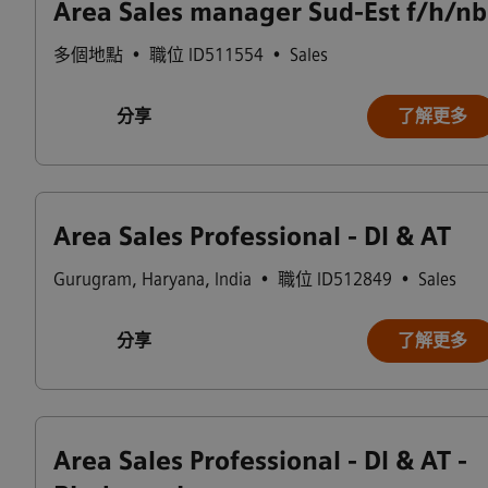
Area Sales manager Sud-Est f/h/nb
多個地點
•
職位 ID511554
•
Sales
分享
了解更多
Area Sales Professional - DI & AT
Gurugram
,
Haryana
,
India
•
職位 ID512849
•
Sales
分享
了解更多
Area Sales Professional - DI & AT -