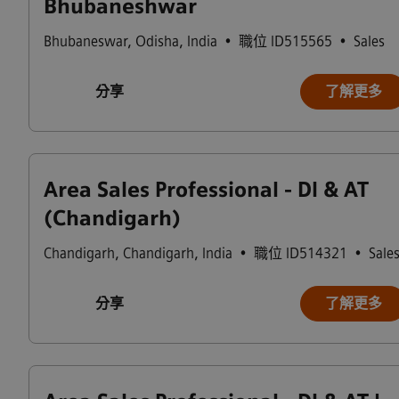
Bhubaneshwar
Bhubaneswar
,
Odisha
,
India
•
職位 ID515565
•
Sales
分享
了解更多
Area Sales Professional - DI & AT
(Chandigarh)
Chandigarh
,
Chandigarh
,
India
•
職位 ID514321
•
Sale
分享
了解更多