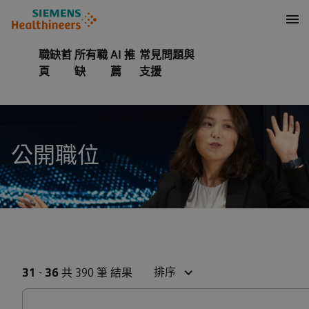
內容
頁尾
職缺首
所有職
AI 推
常見問題與
頁
缺
薦
支援
公開職位
排序
31
-
36
共 390 筆 結果