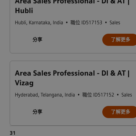
Area Sales Professional - DI & AT |
Hubli
Hubli
,
Karnataka
,
India
•
職位 ID517153
•
Sales
分享
了解更多
Area Sales Professional - DI & AT |
Vizag
Hyderabad
,
Telangana
,
India
•
職位 ID517152
•
Sales
分享
了解更多
31