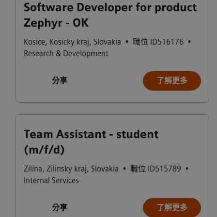
Software Developer for product
Zephyr - OK
Kosice
,
Kosicky kraj
,
Slovakia
•
職位 ID516176
•
Research & Development
分享
了解更多
Team Assistant - student
(m/f/d)
Zilina
,
Zilinsky kraj
,
Slovakia
•
職位 ID515789
•
Internal Services
分享
了解更多