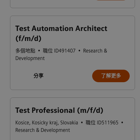
Test Automation Architect
(f/m/d)
多個地點
•
職位 ID491407
•
Research &
Development
分享
了解更多
Test Professional (m/f/d)
Kosice
,
Kosicky kraj
,
Slovakia
•
職位 ID511965
•
Research & Development