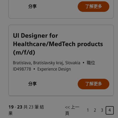
分享
了解更多
UI Designer for
Healthcare/MedTech products
(m/f/d)
Bratislava
,
Bratislavsky kraj
,
Slovakia
•
職位
ID498778
•
Experience Design
分享
了解更多
19
-
23
共 23 筆 結
<< 上一
頁
1
2
3
4
果
頁