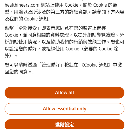
healthineers.com 網站上使用 Cookie。關於 Cookie 的類
·
Siemens Healthineers AG © 2026
型、用途以及所涉及的第三方的詳細資訊，請參閱下方內容
常見問題
及我們的
Cookie 通知
.
·
公司資訊
點擊「全部接受」即表示您同意在您的裝置上儲存
·
Cookie，並同意相關的資料處理，以提升網站導覽體驗、分
隱私權聲明
析網站使用情況，以及協助我們的行銷與效能工作。您也可
·
以設定您的偏好，或拒絕使用 Cookie（必要的 Cookie 除
Cookie 聲明連結
·
外）。
使用條款
您可以隨時透過「管理偏好」按鈕在
《Cookie 通知》中撤
·
回您的同意。
.
數位ID
·
檢舉
Allow all
重要通知
敬告所有求職者，西門子在申請過程的任何階段（申請
Allow essential only
前、申請中及申請後）均不會收取任何費用。我們不會要求提供銀
行帳戶資料或個人財務資訊作為錄用保證。同時，請勿打開任何看
似來自西門子招募人員的電子郵件附件，除非您確信該聯絡來自我
進階設定