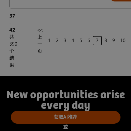
37
-
42
<<
共
上
页
1
2
3
4
5
6
7
8
9
10
390
一
个
页
结
果
New opportunities arise
every day
获取AI推荐
或