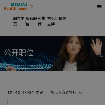
至页脚
内容
职位主
所有职
AI推
常见问题与
页
位
荐
支持
公开职位
按以下方式排序
37
-
42
共390个 结果