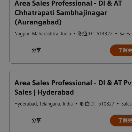
Area Sales Professional - DI & AT
Chhatrapati Sambhajinagar
(Aurangabad)
Nagpur
,
Maharashtra
,
India
•
职位ID：514322
•
Sales
分享
了解
Area Sales Professional - DI & AT Pv
Sales | Hyderabad
Hyderabad
,
Telangana
,
India
•
职位ID：510827
•
Sales
分享
了解