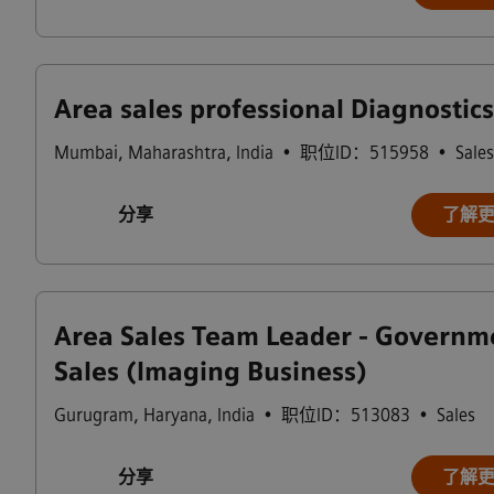
Area sales professional Diagnostics
Mumbai
,
Maharashtra
,
India
•
职位ID：515958
•
Sales
分享
了解
Area Sales Team Leader - Governm
Sales (Imaging Business)
Gurugram
,
Haryana
,
India
•
职位ID：513083
•
Sales
分享
了解