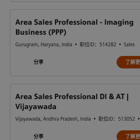
Area Sales Professional - Imaging
Business (PPP)
Gurugram
,
Haryana
,
India
•
职位ID：514282
•
Sales
分享
了解
Area Sales Professional DI & AT |
Vijayawada
Vijayawada
,
Andhra Pradesh
,
India
•
职位ID：513052
分享
了解