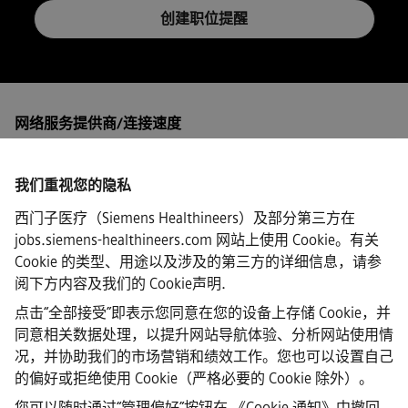
创建职位提醒
网络服务提供商/连接速度
我们重视您的隐私
西门子医疗（Siemens Healthineers）及部分第三方在
·
Siemens Healthineers AG © 2026
jobs.siemens-healthineers.com 网站上使用 Cookie。有关
常见问题
Cookie 的类型、用途以及涉及的第三方的详细信息，请参
·
阅下方内容及我们的
Cookie声明
.
企业信息
·
点击“全部接受”即表示您同意在您的设备上存储 Cookie，并
隐私声明
同意相关数据处理，以提升网站导航体验、分析网站使用情
·
况，并协助我们的市场营销和绩效工作。您也可以设置自己
Cookie声明链接
·
的偏好或拒绝使用 Cookie（严格必要的 Cookie 除外）。
使用条款
您可以随时通过“管理偏好”按钮在
《Cookie 通知》中撤回