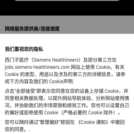
网络服务提供商/连接速度
我们重视您的隐私
西门子医疗（Siemens Healthineers）及部分第三方在
·
Siemens Healthineers AG © 2026
jobs.siemens-healthineers.com 网站上使用 Cookie。有关
常见问题
Cookie 的类型、用途以及涉及的第三方的详细信息，请参
·
阅下方内容及我们的
Cookie声明
.
企业信息
·
点击“全部接受”即表示您同意在您的设备上存储 Cookie，并
隐私声明
同意相关数据处理，以提升网站导航体验、分析网站使用情
·
况，并协助我们的市场营销和绩效工作。您也可以设置自己
Cookie声明链接
·
的偏好或拒绝使用 Cookie（严格必要的 Cookie 除外）。
使用条款
您可以随时通过“管理偏好”按钮在
《Cookie 通知》中撤回
·
您的同意。
.
数字ID