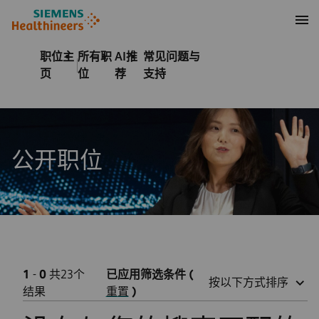
至页脚
内容
职位主
所有职
AI推
常见问题与
页
位
荐
支持
公开职位
1
-
0
共23个
已应用筛选条件
(
按以下方式排序
结果
重置
)