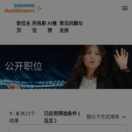
至页脚
内容
职位主
所有职
AI推
常见问题与
页
位
荐
支持
公开职位
1
-
6
共23个
已应用筛选条件
(
按以下方式排序
结果
重置
)