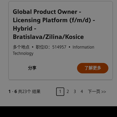
Global Product Owner -
Licensing Platform (f/m/d) -
Hybrid -
Bratislava/Zilina/Kosice
多个地点
•
职位ID：514957
•
Information
Technology
分享
了解更多
页
1
-
6
共23个 结果
1
2
3
4
下一页 >>