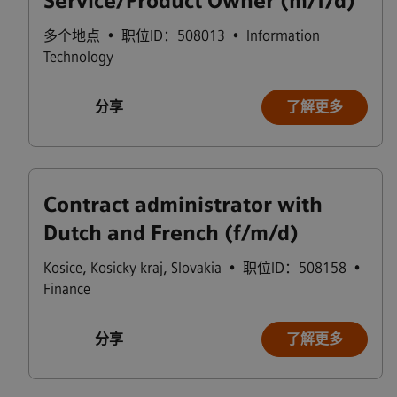
Service/Product Owner (m/f/d)
多个地点
•
职位ID：508013
•
Information
Technology
分享
了解更多
Contract administrator with
Dutch and French (f/m/d)
Kosice
,
Kosicky kraj
,
Slovakia
•
职位ID：508158
•
Finance
分享
了解更多