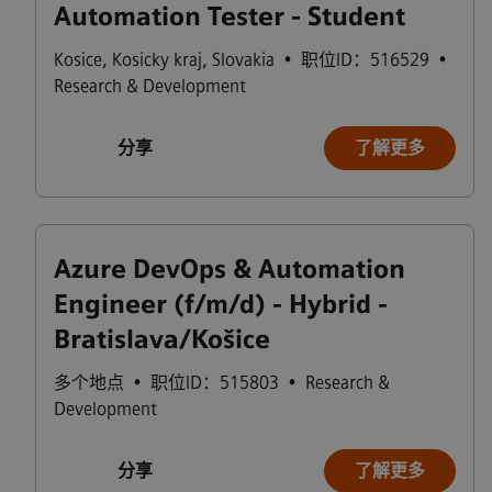
Automation Tester - Student
Kosice
,
Kosicky kraj
,
Slovakia
•
职位ID：516529
•
Research & Development
分享
了解更多
Azure DevOps & Automation
Engineer (f/m/d) - Hybrid -
Bratislava/Košice
多个地点
•
职位ID：515803
•
Research &
Development
分享
了解更多