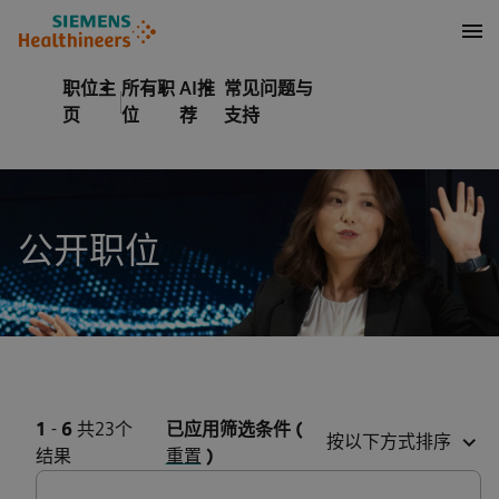
至页脚
内容
职位主
所有职
AI推
常见问题与
页
位
荐
支持
公开职位
1
-
6
共23个
已应用筛选条件
(
按以下方式排序
结果
重置
)