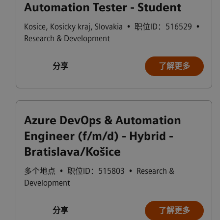
Automation Tester - Student
Kosice
,
Kosicky kraj
,
Slovakia
•
职位ID：516529
•
Research & Development
分享
了解更多
Azure DevOps & Automation
Engineer (f/m/d) - Hybrid -
Bratislava/Košice
多个地点
•
职位ID：515803
•
Research &
Development
分享
了解更多