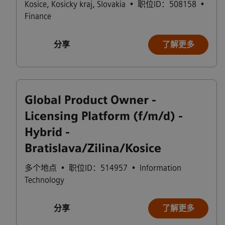
Kosice
,
Kosicky kraj
,
Slovakia
•
职位ID：508158
•
Finance
分享
了解更多
Global Product Owner -
Licensing Platform (f/m/d) -
Hybrid -
Bratislava/Zilina/Kosice
多个地点
•
职位ID：514957
•
Information
Technology
分享
了解更多