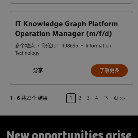
IT Knowledge Graph Platform
Operation Manager (m/f/d)
多个地点
•
职位ID：498695
•
Information
Technology
分享
了解更多
页
1
-
6
共23个 结果
1
2
3
4
下一页 >>
New opportunities arise