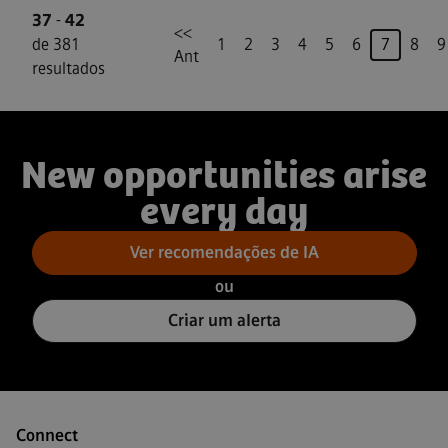
37
-
42
<<
Página
de 381
1
2
3
4
5
6
7
8
9
Ant
resultados
New opportunities arise
every day
Ver recomendações de IA
ou
Criar um alerta
Connect