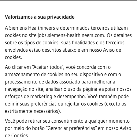
Valorizamos a sua privacidade
A Siemens Healthineers e determinados terceiros utilizam
·
Siemens Healthineers AG © 2026
cookies no site jobs.siemens-healthineers.com. Os detalhes
FAQs
sobre os tipos de cookies, suas finalidades e os terceiros
·
envolvidos estão descritos abaixo e em nosso
Aviso de
Informação empresarial
·
cookies
.
Aviso de privacidade
Ao clicar em “Aceitar todos”, você concorda com o
·
armazenamento de cookies no seu dispositivo e com o
Aviso de Cookies
·
processamento de dados associado para melhorar a
Termos de uso
navegação no site, analisar o uso da página e apoiar nossos
·
esforços de marketing e desempenho. Você também pode
ID digital
definir suas preferências ou rejeitar os cookies (exceto os
·
estritamente necessários).
Denúncia (whistleblowing)
Você pode retirar seu consentimento a qualquer momento
por meio do botão “Gerenciar preferências” em
nosso Aviso
Nota importante:
A todos os candidatos a emprego que desejem
de Cookies.
.