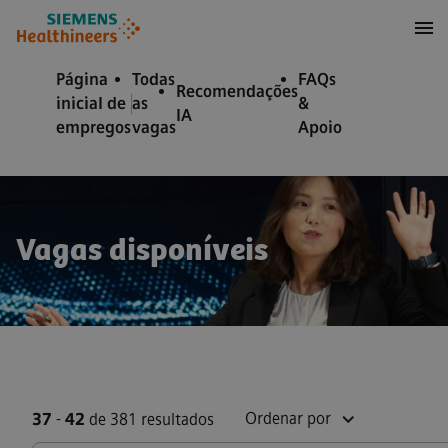
ra conteúdo
ra o rodapé
Página
Todas
FAQs
Recomendações
inicial de
as
&
IA
empregos
vagas
Apoio
Vagas disponíveis
Ordenar por
37
-
42
de 381 resultados