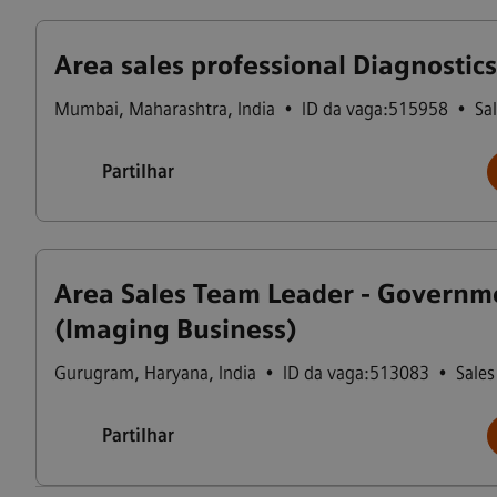
Area sales professional Diagnostics
Mumbai
,
Maharashtra
,
India
•
ID da vaga:515958
•
Sa
Partilhar
Area Sales Team Leader - Governm
(Imaging Business)
Gurugram
,
Haryana
,
India
•
ID da vaga:513083
•
Sales
Partilhar