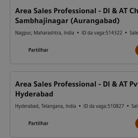
Area Sales Professional - DI & AT C
Sambhajinagar (Aurangabad)
Nagpur
,
Maharashtra
,
India
•
ID da vaga:514322
•
Sal
Partilhar
Area Sales Professional - DI & AT Pvt
Hyderabad
Hyderabad
,
Telangana
,
India
•
ID da vaga:510827
•
Sal
Partilhar