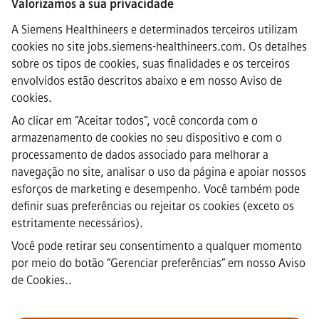
Valorizamos a sua privacidade
A Siemens Healthineers e determinados terceiros utilizam
·
Siemens Healthineers AG © 2026
cookies no site jobs.siemens-healthineers.com. Os detalhes
FAQs
sobre os tipos de cookies, suas finalidades e os terceiros
·
envolvidos estão descritos abaixo e em nosso
Aviso de
Informação empresarial
·
cookies
.
Aviso de privacidade
Ao clicar em “Aceitar todos”, você concorda com o
·
armazenamento de cookies no seu dispositivo e com o
Aviso de Cookies
·
processamento de dados associado para melhorar a
Termos de uso
navegação no site, analisar o uso da página e apoiar nossos
·
esforços de marketing e desempenho. Você também pode
ID digital
definir suas preferências ou rejeitar os cookies (exceto os
·
estritamente necessários).
Denúncia (whistleblowing)
Você pode retirar seu consentimento a qualquer momento
por meio do botão “Gerenciar preferências” em
nosso Aviso
Nota importante:
A todos os candidatos a emprego que desejem
de Cookies.
.
integrar a nossa equipa, informamos que a Siemens não solicita o
pagamento de quaisquer taxas antes, durante ou após o processo