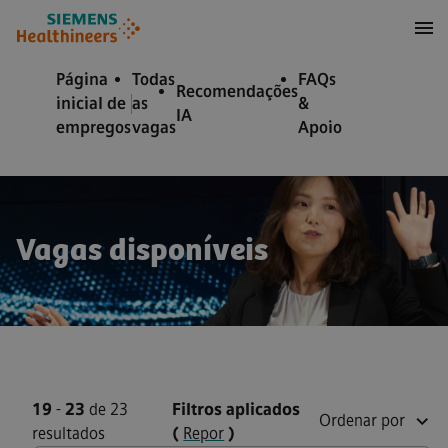
ra conteúdo
ra o rodapé
Página
Todas
FAQs
Recomendações
inicial de
as
&
IA
empregos
vagas
Apoio
Vagas disponíveis
19
-
23
de 23
Filtros aplicados
Ordenar por
resultados
(
Repor
)