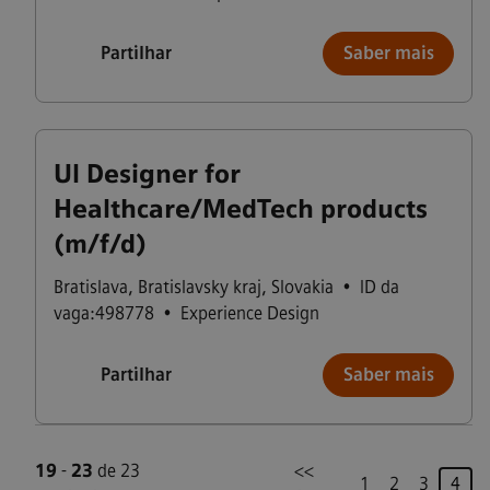
Partilhar
Saber mais
UI Designer for
Healthcare/MedTech products
(m/f/d)
Bratislava
,
Bratislavsky kraj
,
Slovakia
•
ID da
vaga:498778
•
Experience Design
Partilhar
Saber mais
19
-
23
de 23
<<
Pági
1
2
3
4