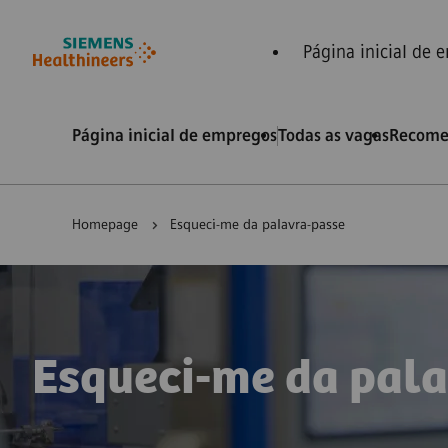
conteúdo
o rodapé
Página inicial de
Página inicial de empregos
Todas as vagas
Recome
Homepage
Esqueci-me da palavra-passe
Esqueci-me da pal