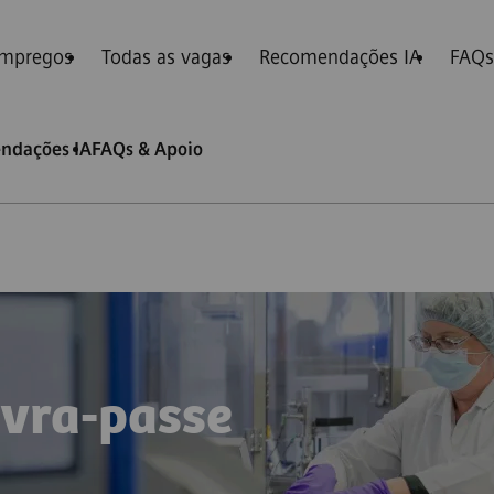
 empregos
Todas as vagas
Recomendações IA
FAQs
ndações IA
FAQs & Apoio
avra-passe