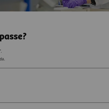
-passe?
".
da.