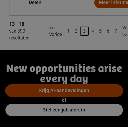
Delen
Meer informa
13
-
18
<<
Vo
Pagina
van 390
1
2
3
4
5
6
7
Vorige
>>
resultaten
New opportunities arise
every day
Krijg AI-aanbevelingen
of
Stel een job alert in