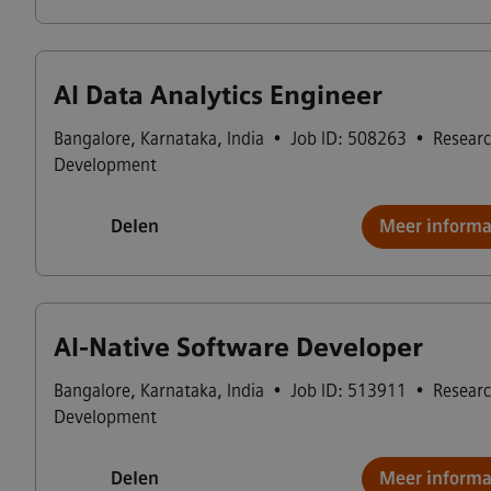
AI Data Analytics Engineer
Bangalore
,
Karnataka
,
India
•
Job ID: 508263
•
Resear
Development
Delen
Meer informa
AI-Native Software Developer
Bangalore
,
Karnataka
,
India
•
Job ID: 513911
•
Resear
Development
Delen
Meer informa