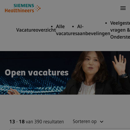
nhoud over
ar footer
Veelgest
Alle
AI-
Vacatureoverzicht
vragen &
vacatures
aanbevelingen
Onderst
Open vacatures
Sorteren op
13
-
18
van 390 resultaten