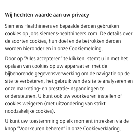
Wij hechten waarde aan uw privacy
Connect
Siemens Healthineers en bepaalde derden gebruiken
cookies op jobs.siemens-healthineers.com. De details over
de soorten cookies, hun doel en de betrokken derden
worden hieronder en in onze
Cookiemelding
.
·
Siemens Healthineers AG © 2026
Door op “Alles accepteren” te klikken, stemt u in met het
Veelgestelde vragen
·
opslaan van cookies op uw apparaat en met de
Bedrijfsinformatie
bijbehorende gegevensverwerking om de navigatie op de
·
site te verbeteren, het gebruik van de site te analyseren en
Privacyverklaring
onze marketing- en prestatie-inspanningen te
·
ondersteunen. U kunt ook uw voorkeuren instellen of
Cookieverklaring
·
cookies weigeren (met uitzondering van strikt
Gebruiksvoorwaarden
noodzakelijke cookies).
·
U kunt uw toestemming op elk moment intrekken via de
Digitale ID
·
knop “Voorkeuren beheren” in
onze Cookieverklaring.
.
Misstanden melden