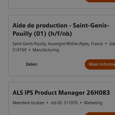
Aide de production - Saint-Genis-
Pouilly (01) (h/f/nb)
Saint-Genis-Pouilly
,
Auvergne-Rhône-Alpes
,
France
•
Job
514769
•
Manufacturing
Delen
Meer informa
ALS IPS Product Manager 26H083
Meerdere locaties
•
Job ID: 511076
•
Marketing