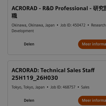
ACRORAD - R&D Professional - 研
職
Okinawa
,
Okinawa
,
Japan
•
Job ID: 450472
•
Research
Development
Delen
Meer informa
ACRORAD: Technical Sales Staff
25H119_26H030
Tokyo
,
Tokyo
,
Japan
•
Job ID: 468757
•
Sales
Delen
Meer informa