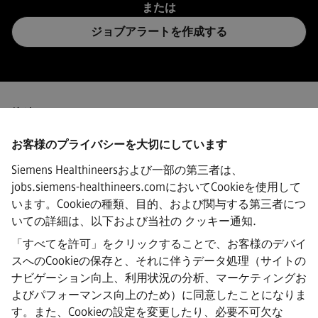
または
ジョブアラートを作成する
接続
お客様のプライバシーを大切にしています
Siemens Healthineersおよび一部の第三者は、
jobs.siemens-healthineers.comにおいてCookieを使用して
·
Siemens Healthineers AG © 2026
います。Cookieの種類、目的、および関与する第三者につ
よくある質問
いての詳細は、以下および当社の
クッキー通知
.
·
企業情報
「すべてを許可」をクリックすることで、お客様のデバイ
·
スへのCookieの保存と、それに伴うデータ処理（サイトの
プライバシー通知
ナビゲーション向上、利用状況の分析、マーケティングお
·
よびパフォーマンス向上のため）に同意したことになりま
クッキーノーティス
·
す。また、Cookieの設定を変更したり、必要不可欠な