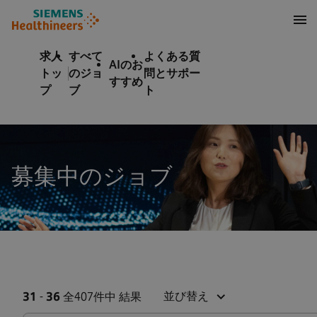
テンツへスキップ
ターへスキップ
求人
すべて
よくある質
AIのお
トッ
のジョ
問とサポー
すすめ
プ
ブ
ト
募集中のジョブ
並び替え
31
-
36
全407件中 結果