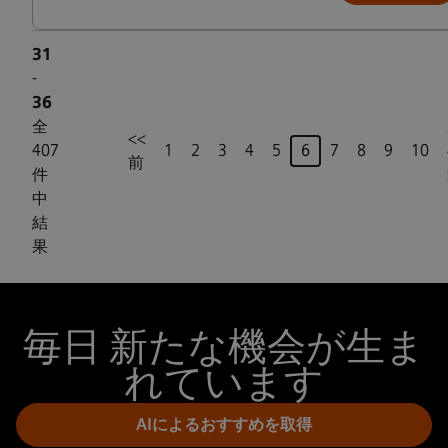
31
-
36
全
<<
ページ
407
1
2
3
4
5
6
7
8
9
10
前
件
中
結
果
毎日 新たな機会が生ま
れています
AIによるおすすめを取得