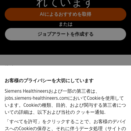
れています
AIによるおすすめを取得
または
ジョブアラートを作成する
接続
お客様のプライバシーを大切にしています
Siemens Healthineersおよび一部の第三者は、
jobs.siemens-healthineers.comにおいてCookieを使用して
·
Siemens Healthineers AG © 2026
います。Cookieの種類、目的、および関与する第三者につ
よくある質問
いての詳細は、以下および当社の
クッキー通知
.
·
企業情報
「すべてを許可」をクリックすることで、お客様のデバイ
·
スへのCookieの保存と、それに伴うデータ処理（サイトの