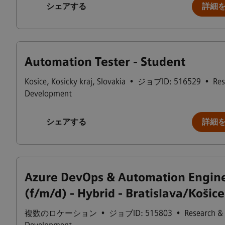
シェアする
詳細
Automation Tester - Student
Kosice
,
Kosicky kraj
,
Slovakia
•
ジョブID: 516529
•
Res
Development
シェアする
詳細
Azure DevOps & Automation Engin
(f/m/d) - Hybrid - Bratislava/Košice
複数のロケーション
•
ジョブID: 515803
•
Research &