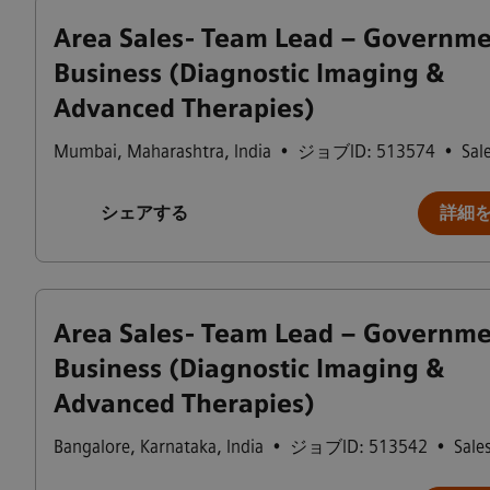
Area Sales- Team Lead – Governm
Business (Diagnostic Imaging &
Advanced Therapies)
Mumbai
,
Maharashtra
,
India
•
ジョブID: 513574
•
Sal
シェアする
詳細
Area Sales- Team Lead – Governm
Business (Diagnostic Imaging &
Advanced Therapies)
Bangalore
,
Karnataka
,
India
•
ジョブID: 513542
•
Sale