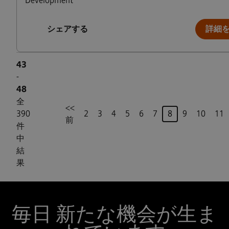
Development
シェアする
詳細
43
-
48
全
<<
ページ
390
2
3
4
5
6
7
8
9
10
11
前
件
中
結
果
毎日 新たな機会が生ま