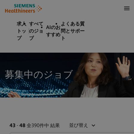
テンツへスキップ
ターへスキップ
求人
すべて
よくある質
AIのお
トッ
のジョ
問とサポー
すすめ
プ
ブ
ト
募集中のジョブ
並び替え
43
-
48
全390件中 結果