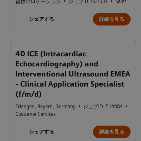
複数のロケーション
•
ジョブID: 501531
•
Sales
シェアする
詳細を見る
4D ICE (Intracardiac
Echocardiography) and
Interventional Ultrasound EMEA
- Clinical Application Specialist
(f/m/d)
Erlangen
,
Bayern
,
Germany
•
ジョブID: 514084
•
Customer Services
シェアする
詳細を見る