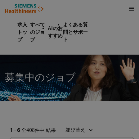
テンツへスキップ
ターへスキップ
求人
すべて
よくある質
AIのお
トッ
のジョ
問とサポー
すすめ
プ
ブ
ト
募集中のジョブ
並び替え
1
-
6
全408件中 結果