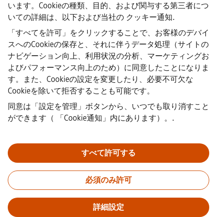
·
Siemens Healthineers AG © 2026
います。Cookieの種類、目的、および関与する第三者につ
よくある質問
いての詳細は、以下および当社の
クッキー通知
.
·
企業情報
「すべてを許可」をクリックすることで、お客様のデバイ
·
スへのCookieの保存と、それに伴うデータ処理（サイトの
プライバシー通知
ナビゲーション向上、利用状況の分析、マーケティングお
·
よびパフォーマンス向上のため）に同意したことになりま
クッキーノーティス
·
す。また、Cookieの設定を変更したり、必要不可欠な
利用規約
Cookieを除いて拒否することも可能です。
·
同意は「設定を管理」ボタンから、いつでも取り消すこと
デジタルID
·
ができます（
「Cookie通知」内にあります）。
.
内部通報
すべて許可する
重要なお知らせ：
採用をご希望の皆様へ：シーメンスでは、応募
の前後を問わず手数料を請求することはありません。雇用の保証
必須のみ許可
と引き換えに銀行情報や個人の財務情報を求めることもありませ
ん。同様に、シーメンスの採用担当者から送られたように見える
メールの添付ファイルは、実際に弊社の担当者からの連絡である
詳細設定
ことが確認できない限り、開かないようご注意ください