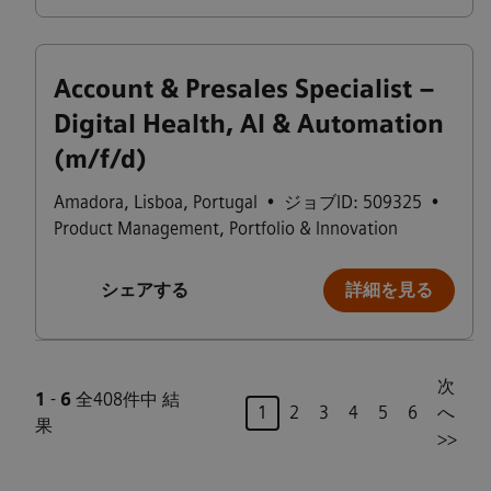
Account & Presales Specialist –
Digital Health, AI & Automation
(m/f/d)
Amadora
,
Lisboa
,
Portugal
•
ジョブID: 509325
•
Product Management, Portfolio & Innovation
シェアする
詳細を見る
次
1
-
6
全408件中 結
ページ
1
2
3
4
5
6
へ
果
>>